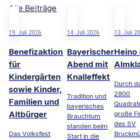
Alle Beiträge
19. Juli 2026
14. Juli 2026
13. Juli 2
Benefizaktion
Bayerischer
Heino
für
Abend mit
Almkl
Kindergärten
Knalleffekt
Durch d
sowie Kinder,
2800
Tradition und
Familien und
Quadrat
bayerisches
Altbürger
große Fe
Brauchtum
des SV
standen beim
Das Volksfest
Bruckmü
Start in die