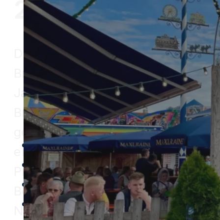
2027
Handball
Leichtathletik
Tennis
Das Volksfest des SV
Tischtennis
Bruckmühl gehört seit vielen
Turnen
Jahren zum Sommer in
Volleyball
Bruckmühl. Freuen Sie sich auf
Wintersport
gesellige Stunden im Festzelt,
Volksfest
ein abwechslungsreiches
Mitgliedschaft
Programm und viele
Sportheim
Begegnungen mit Freunden,
Spenden
Nachbarn und Gästen aus nah