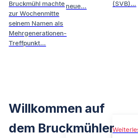
Bruckmühl machte
(SVB)…
neue…
zur Wochenmitte
seinem Namen als
Mehrgenerationen-
Treffpunkt…
Willkommen auf
dem Bruckmühler
Weiterl