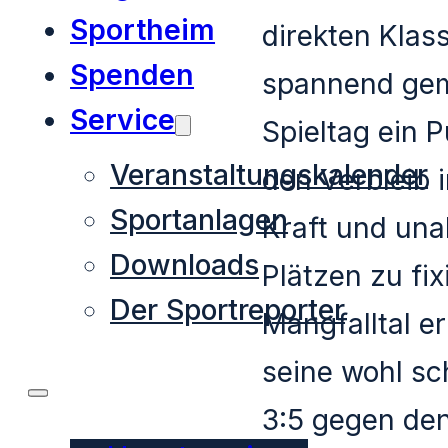
Sportheim
direkten Klas
Spenden
spannend gem
Service
Spieltag ein 
Veranstaltungskalender
den Verbleib 
Sportanlagen
Kraft und un
Downloads
Plätzen zu fi
Der Sportreporter
Mangfalltal e
seine wohl sc
3:5 gegen den