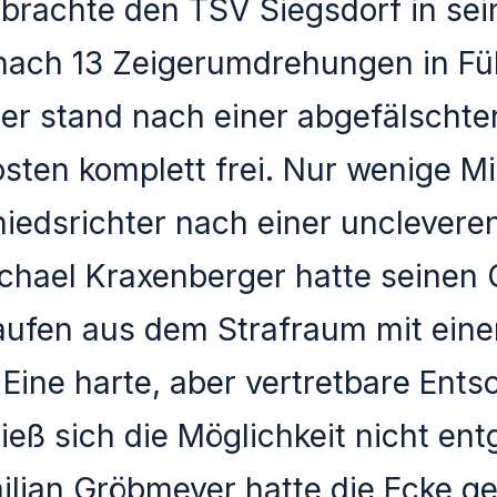
brachte den TSV Siegsdorf in sei
 nach 13 Zeigerumdrehungen in Fü
eler stand nach einer abgefälscht
sten komplett frei. Nur wenige M
hiedsrichter nach einer unclevere
chael Kraxenberger hatte seinen 
aufen aus dem Strafraum mit ein
 Eine harte, aber vertretbare Ent
ließ sich die Möglichkeit nicht en
lian Gröbmeyer hatte die Ecke ge