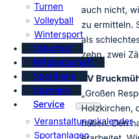
Turnen
auch nicht, w
Volleyball
zu ermitteln.
Wintersport
als schlechte
Volksfest
zehn, zwei Zä
Mitgliedschaft
Sportheim
SV Bruckmühl
Spenden
„Großen Respe
Service
Holzkirchen, 
Veranstaltungskalender
haben. Den ha
Sportanlagen
erarbeitet. W