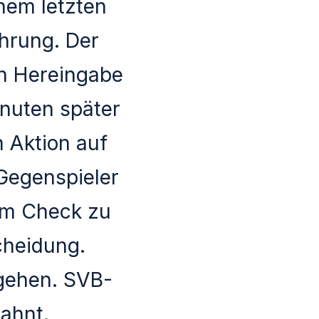
nem letzten
hrung. Der
en Hereingabe
inuten später
n Aktion auf
Gegenspieler
em Check zu
scheidung.
tgehen. SVB-
ahnt.