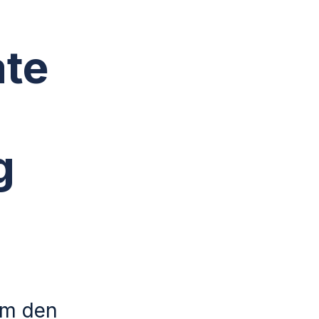
ate
g
um den