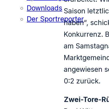
Downloads
Saison letztli
Der Sportreporter
haben“, schic
Konkurrenz. B
am Samstagna
Marktgemeind
angewiesen se
0:2 zurück.
Zwei-Tore-R