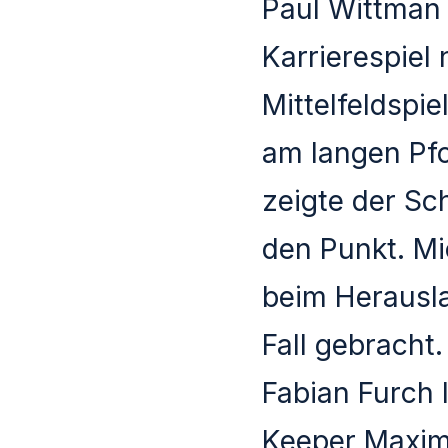
Paul Wittman 
Karrierespiel
Mittelfeldspi
am langen Pfo
zeigte der Sc
den Punkt. Mi
beim Herausl
Fall gebracht.
Fabian Furch 
Keeper Maximi