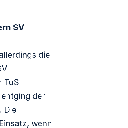
ern SV
llerdings die
SV
m TuS
 entging der
. Die
Einsatz, wenn