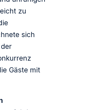
reicht zu
die
chnete sich
 der
onkurrenz
ie Gäste mit
n