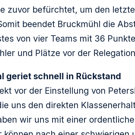
ie zuvor befürchtet, um den letzt
 Somit beendet Bruckmühl die Abs
stes von vier Teams mit 36 Punkt
hler und Plätze vor der Relegatio
 geriet schnell in Rückstand
kt vor der Einstellung von Peter
die uns den direkten Klassenerhal
ben wir uns mit einer ordentlich
ir können nach einer schwierigen