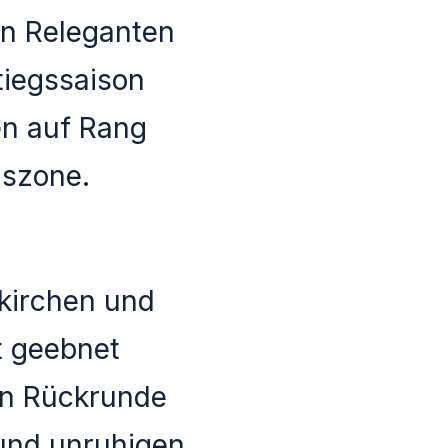
en Releganten
tiegssaison
en auf Rang
nszone.
skirchen und
t geebnet
en Rückrunde
 und unruhigen