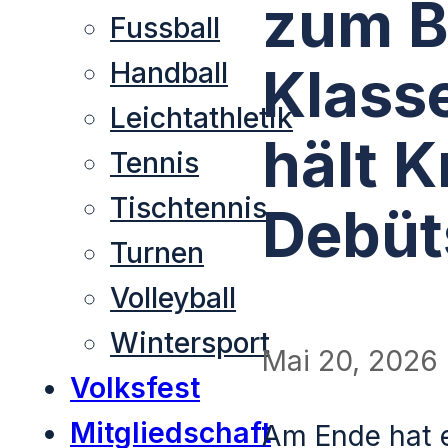
zum B
Fussball
Handball
Klass
Leichtathletik
hält K
Tennis
Tischtennis
Debüt
Turnen
Volleyball
Wintersport
Mai 20, 2026
Volksfest
Mitgliedschaft
Am Ende hat 