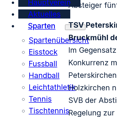
Hauptverein
Absteiger fün
Aktuelles
TSV Peterski
Sparten
Bruckmühl de
Spartenübersicht
Im Gegensatz 
Eisstock
Konkurrenz m
Fussball
Peterskirche
Handball
Leichtathletik
Holzkirchen n
Tennis
SVB der Absti
Tischtennis
Regelung zur