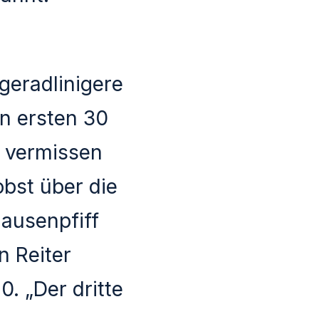
geradlinigere
en ersten 30
l vermissen
obst über die
ausenpfiff
n Reiter
. „Der dritte