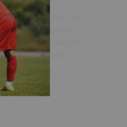
ller Altersklassen. Von
eams bis hin zu den
ittelpunkt. Gemeinsam
e auf dieser Seite