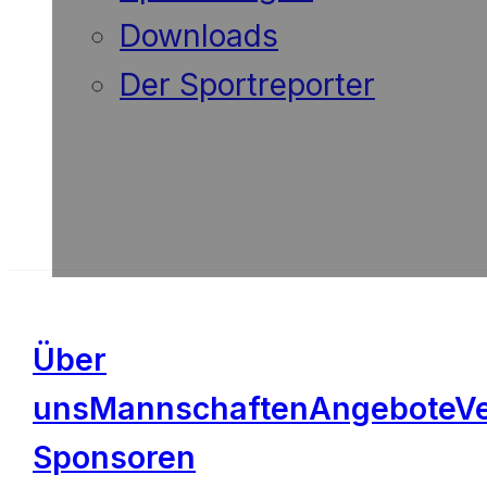
Downloads
Der Sportreporter
Über
uns
Mannschaften
Angebote
V
Sponsoren