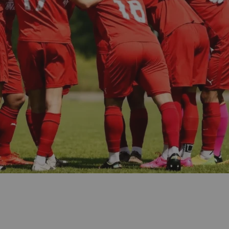
- und die teilen wir mit Spielern a
den Bambinis über unsere Jugendt
nsatz und der Spaß am Spiel im M
 gemeinsam Erfolge feiern. Erfahr
e.
Sponsor werden