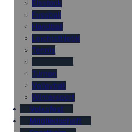
Eisstock
Fussball
Handball
Leichtathletik
Tennis
Tischtennis
Turnen
Volleyball
Wintersport
Volksfest
Mitgliedschaft