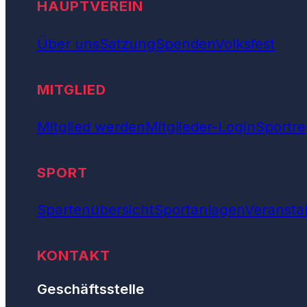
HAUPTVEREIN
Über uns
Satzung
Spenden
Volksfest
MITGLIED
Mitglied werden
Mitglieder-Login
Sportre
SPORT
Spartenübersicht
Sportanlagen
Veransta
KONTAKT
Geschäftsstelle