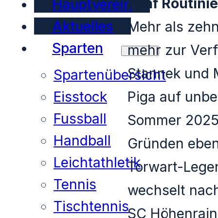
Fünf Routini
Hauptverein
Aktuelles
Mehr als zehn
Sparten
mehr zur Verf
Stannek und M
Spartenübersicht
Piga auf unbe
Eisstock
Fussball
Sommer 2025 
Handball
Gründen ebenf
Leichtathletik
Torwart-Legen
Tennis
wechselt nac
Tischtennis
SC Höhenrain. 