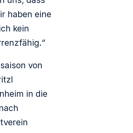
ir haben eine
ich kein
rrenzfähig.“
rsaison von
itzl
nheim in die
 nach
tverein