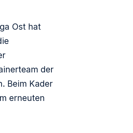
iga Ost hat
die
er
ainerteam der
n. Beim Kader
em erneuten