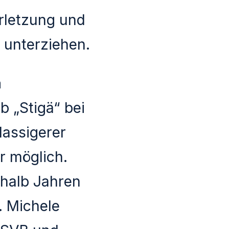
rletzung und
 unterziehen.
a
b „Stigä“ bei
lassigerer
r möglich.
nhalb Jahren
. Michele