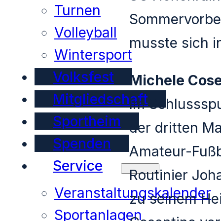
Turnen
Sommervorber
Volleyball
musste sich i
Wintersport
Volksfest
Michele Cose
Mitgliedschaft
Im Schlussspu
Sportheim
der dritten M
Spenden
Amateur-Fußba
Service
Routinier Joh
Veranstaltungskalender
zu seinem Hei
Sportanlagen