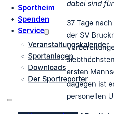
dabei sind fü
Sportheim
Spenden
37 Tage nach 
Service
der SV Bruck
Veranstaltungskalender
Vorbereitunge
Sportanlagen
siebthöchsten
Downloads
ersten Mannsc
Der Sportreporter
dagegen ist e
personellen 