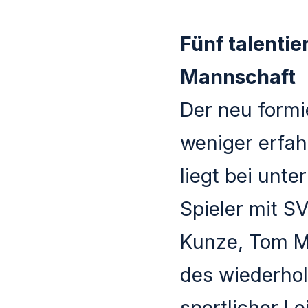
Fünf talentie
Mannschaft
Der neu formi
weniger erfah
liegt bei unt
Spieler mit S
Kunze, Tom Mü
des wiederhol
sportlicher Le