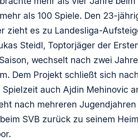
brachte mehr als vier Jahre bei
 mehr als 100 Spiele. Den 23-jähr
er zieht es zu Landesliga-Aufstei
ukas Steidl, Toptorjäger der Ersten
Saison, wechselt nach zwei Jahr
. Dem Projekt schließt sich nach
pielzeit auch Ajdin Mehinovic an
geht nach mehreren Jugendjahren 
 beim SVB zurück zu seinem Heim
or.