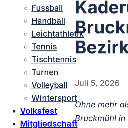
Kader
Fussball
Handball
Bruck
Leichtathletik
Bezir
Tennis
Tischtennis
Turnen
Juli 5, 2026
Volleyball
Wintersport
Ohne mehr als
Volksfest
Bruckmühl in 
Mitgliedschaft