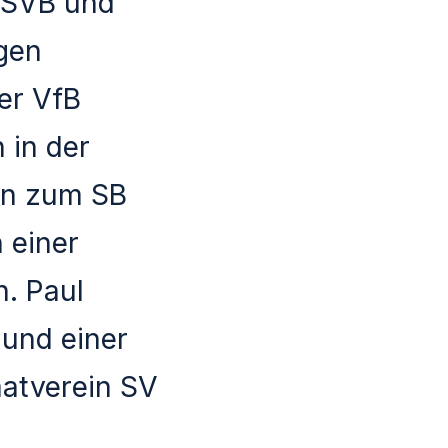
m SVB und
igen
ger VfB
 in der
en zum SB
 einer
. Paul
und einer
atverein SV