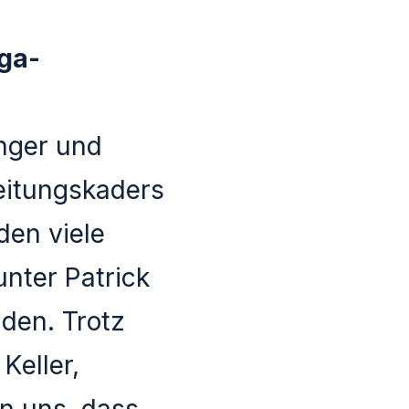
iga-
ünger und
reitungskaders
den viele
nter Patrick
den. Trotz
Keller,
en uns, dass