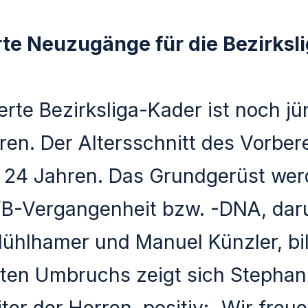
rte Neuzugänge für die Bezirksl
erte Bezirksliga-Kader ist noch j
ren. Der Altersschnitt des Vorbe
er 24 Jahren. Das Grundgerüst wer
VB-Vergangenheit bzw. -DNA, daru
hlhamer und Manuel Künzler, bil
ten Umbruchs zeigt sich Stephan 
iter der Herren, positiv: „Wir freu