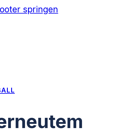
ooter springen
BALL
erneutem