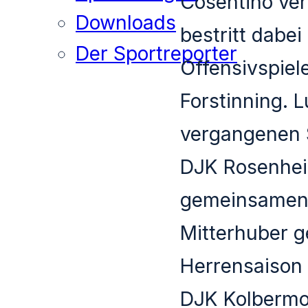
Cosentino ver
Downloads
bestritt dabei
Der Sportreporter
Offensivspiel
Forstinning. L
vergangenen 
DJK Rosenheim
gemeinsamen S
Mitterhuber 
Herrensaison
DJK Kolbermo