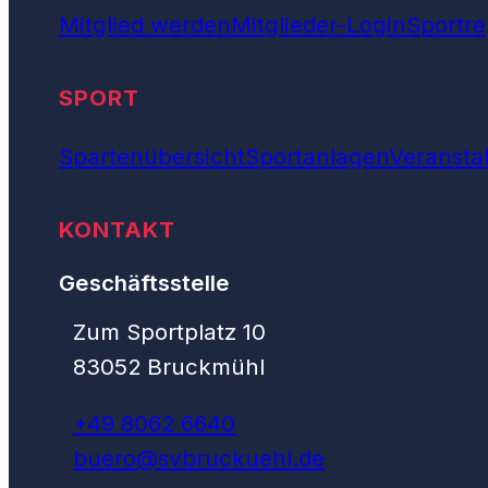
Mitglied werden
Mitglieder-Login
Sportre
SPORT
Spartenübersicht
Sportanlagen
Veransta
KONTAKT
Geschäftsstelle
Zum Sportplatz 10
83052 Bruckmühl
+49 8062 6640
buero@svbruckuehl.de