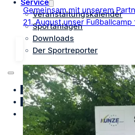
Service
Gemeinsam mit unserem Partne
Veranstaltungskalender
21. August unser Fußballcamp f
Sportanlagen
Downloads
Der Sportreporter
Hauptverein
Aktuelles
Sparten
Spartenübersicht