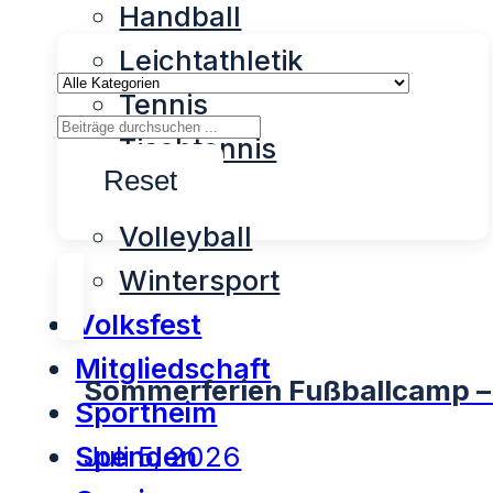
Handball
Leichtathletik
Tennis
Tischtennis
Reset
Turnen
Volleyball
Wintersport
Volksfest
Mitgliedschaft
Sommerferien Fußballcamp – 
Sportheim
Spenden
Juli 5, 2026