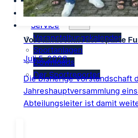
Sportheim
Spenden
Service
Veranstaltungskalender
Vorstandschaft der Sparte Fu
Sportanlagen
Juli 5, 2026
Downloads
Der Sportreporter
Die bisherige Vorstandschaft d
Jahreshauptversammlung eins
Abteilungsleiter ist damit wei