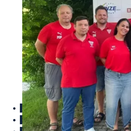
Eisstock
Fussball
Handball
Leichtathletik
Tennis
Tischtennis
Turnen
Volleyball
Wintersport
Volksfest
Mitgliedschaft