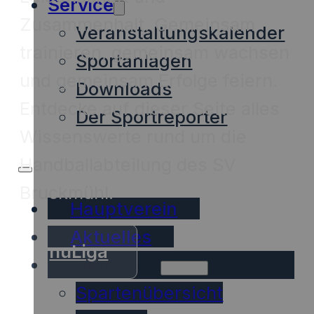
Service
Zusammenhalt. Gemeinsam
Veranstaltungskalender
trainieren, gemeinsam wachsen
Sportanlagen
und gemeinsam Erfolge feiern.
Downloads
Entdecke auf dieser Seite alles
Der Sportreporter
Wissenswerte rund um die
Handballabteilung des SV
Bruckmühl.
Hauptverein
Aktuelles
nuLiga
Sparten
Spartenübersicht