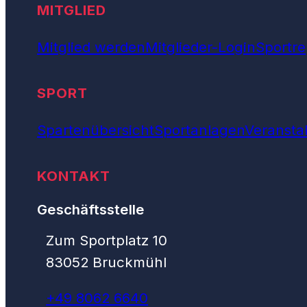
MITGLIED
Mitglied werden
Mitglieder-Login
Sportre
SPORT
Spartenübersicht
Sportanlagen
Veransta
KONTAKT
Geschäftsstelle
Zum Sportplatz 10
83052 Bruckmühl
+49 8062 6640