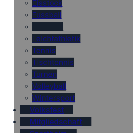
Eisstock
Fussball
Handball
Leichtathletik
Tennis
Tischtennis
Turnen
Volleyball
Wintersport
Volksfest
Mitgliedschaft