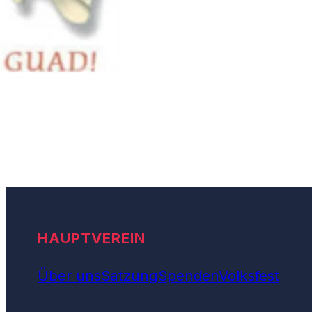
HAUPTVEREIN
Über uns
Satzung
Spenden
Volksfest