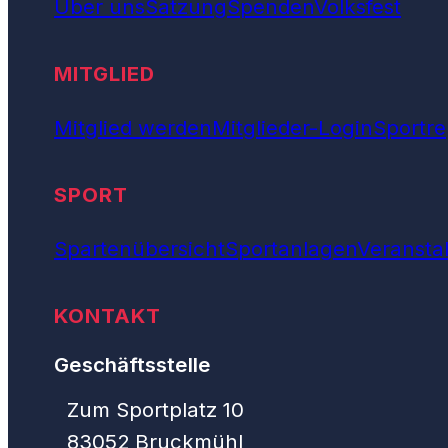
Über uns
Satzung
Spenden
Volksfest
MITGLIED
Mitglied werden
Mitglieder-Login
Sportre
SPORT
Spartenübersicht
Sportanlagen
Veransta
KONTAKT
Geschäftsstelle
Zum Sportplatz 10
83052 Bruckmühl