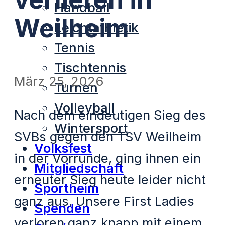
Handball
Weilheim
Leichtathletik
Tennis
Tischtennis
März 25, 2026
Turnen
Volleyball
Nach dem eindeutigen Sieg des
Wintersport
SVBs gegen den TSV Weilheim
Volksfest
in der Vorrunde, ging ihnen ein
Mitgliedschaft
erneuter Sieg heute leider nicht
Sportheim
ganz aus. Unsere First Ladies
Spenden
verloren ganz knapp mit einem