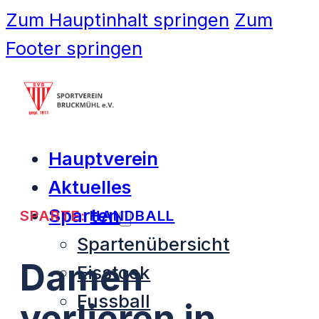
Zum Hauptinhalt springen
Zum
Footer springen
Hauptverein
Aktuelles
Sparten
SPARTE:
HANDBALL
Spartenübersicht
Damen
Eisstock
Fussball
verlieren in