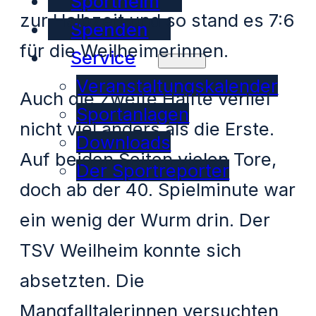
Sportheim
zur Halbzeit und so stand es 7:6
Spenden
für die Weilheimerinnen.
Service
Veranstaltungskalender
Auch die zweite Hälfte verlief
Sportanlagen
nicht viel anders als die Erste.
Downloads
Auf beiden Seiten vielen Tore,
Der Sportreporter
doch ab der 40. Spielminute war
ein wenig der Wurm drin. Der
TSV Weilheim konnte sich
absetzten. Die
Mangfalltalerinnen versuchten