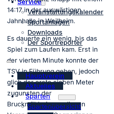
Service
14:17 in der auswärtigen
Veranstaltungskalender
Jahnhalle in Weilheim.
Sportanlagen
Downloads
Es dauerte ein wenig, bis das
Der Sportreporter
Spiel zum Laufen kam. Erst in
der vierten Minute konnte der
TSV in Führung gehen, jedoch
Hauptverein
glich der erste sieben Meter
Aktuelles
zugunsten der
Sparten
Bruckmühlerinnen diesen
Spartenübersicht