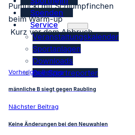
Sportheim
Pumuckl mit Schlumpfinchen
Spenden
beim Warm-up
Service
Kurz vor dem Abbruch
Veranstaltungskalender
Sportanlagen
Downloads
Vorheriger Beitrag
Der Sportreporter
männliche B siegt gegen Raubling
Nächster Beitrag
Keine Änderungen bei den Neuwahlen