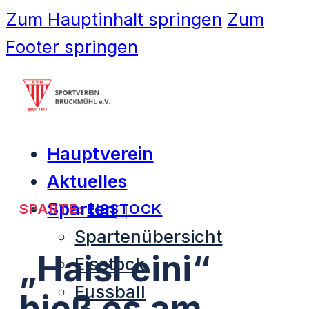
Zum Hauptinhalt springen
Zum
Footer springen
Hauptverein
Aktuelles
Sparten
SPARTE:
EISSTOCK
Spartenübersicht
„Haisl eini“
Eisstock
Fussball
hieß es am