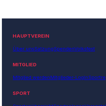
HAUPTVEREIN
Über uns
Satzung
Spenden
Volksfest
MITGLIED
Mitglied werden
Mitglieder-Login
Sportre
SPORT