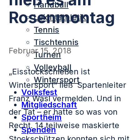
Handball
Rosenmontag
Leichtathletik
Tennis
Tischtennis
Februar 15, 2018
Turnen
Volleyball
„Eisstockschießen ist
Wintersport
Wintersport“ ließ Spartenleiter
Volksfest
Franz Wasl vermelden. Und in
Mitgliedschaft
der Tat – er hatte so was von
Sportheim
Recht. 14 teilweise maskierte
Spenden
Stockschützen konnten sich mit