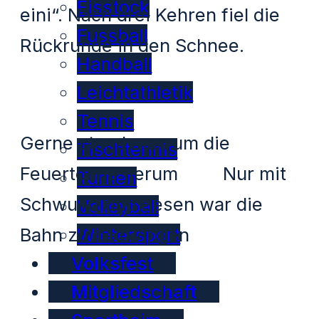
Eisstock
eini“. Nach drei Kehren fiel die
Fussball
Rückrunde in den Schnee.
Handball
Leichtathletik
Tennis
Gerne stand man um die
Tischtennis
Feuertonne herum Nur mit
Turnen
Schwung und Besen war die
Volleyball
Wintersport
Bahn zu bezwingen
Volksfest
Mitgliedschaft