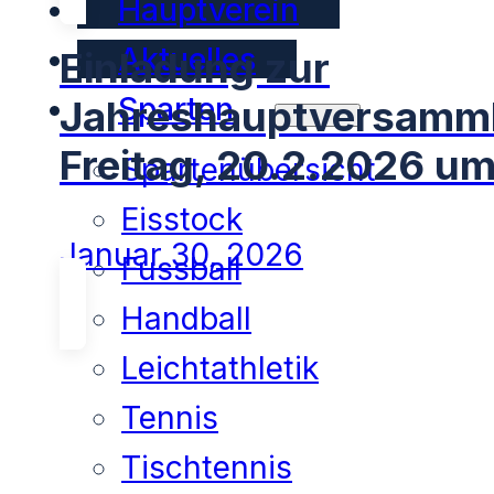
Hauptverein
Aktuelles
Einladung zur
Sparten
Jahreshauptversamm
Freitag, 20.2.2026 um
Spartenübersicht
Eisstock
Januar 30, 2026
Fussball
Handball
Leichtathletik
Tennis
Tischtennis