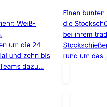
Einen bunten
 mehr: Weiß-
die Stocksch
,
bei ihrem tra
en um die 24
Stockschießen
al und zehn bis
rund um das 
te Teams dazu…