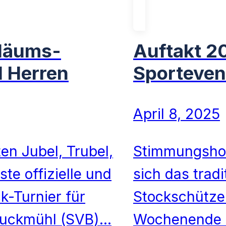
iläums-
Auftakt 2
d Herren
Sporteven
April 8, 2025
n Jubel, Trubel,
Stimmungshoc
ste offizielle und
sich das tradi
k-Turnier für
Stockschütze
ruckmühl (SVB)…
Wochenende sk