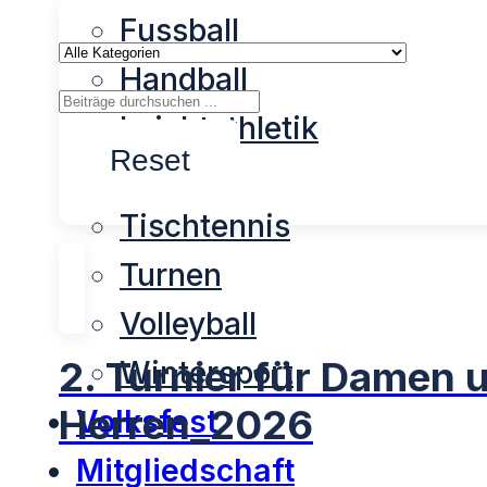
Fussball
Handball
Leichtathletik
Reset
Tennis
Tischtennis
Turnen
Volleyball
2. Turnier für Damen 
Wintersport
Herren_2026
Volksfest
Mitgliedschaft