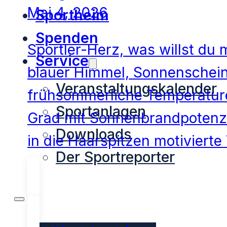
Mai 4, 2026
Sportheim
Spenden
Sportler-Herz, was willst du
Service
blauer Himmel, Sonnenschein
Veranstaltungskalender
frühsommerliche Temperatur
Sportanlagen
Grad mit Sonnenbrandpotenzi
Downloads
in die Haarspitzen motivier
Der Sportreporter