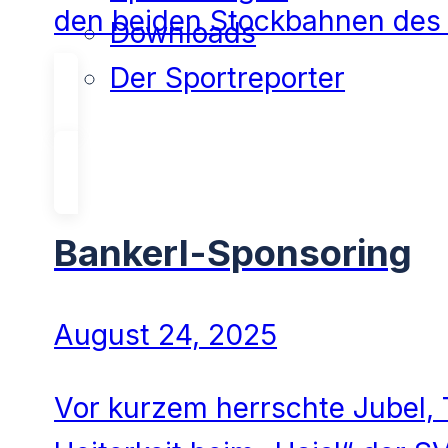
den beiden Stockbahnen des
Downloads
Der Sportreporter
Bankerl-Sponsoring
August 24, 2025
Vor kurzem herrschte Jubel, 