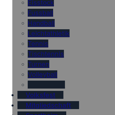
Eisstock
Fussball
Handball
Leichtathletik
Tennis
Tischtennis
Turnen
Volleyball
Wintersport
Volksfest
Mitgliedschaft