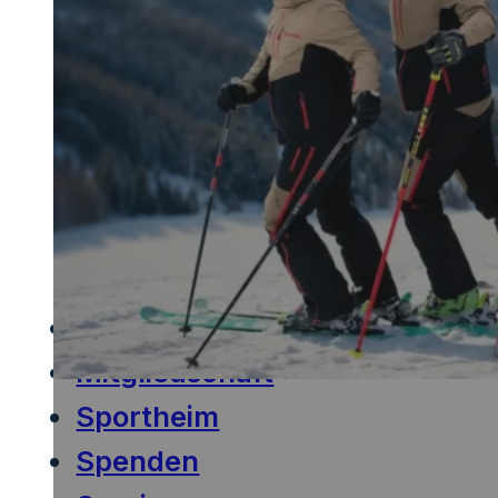
Handball
Leichtathletik
Tennis
Tischtennis
Turnen
Volleyball
Wintersport
Volksfest
Mitgliedschaft
Sportheim
Spenden