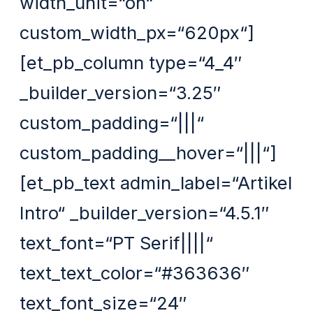
width_unit=“on“
custom_width_px=“620px“]
[et_pb_column type=“4_4″
_builder_version=“3.25″
custom_padding=“|||“
custom_padding__hover=“|||“]
[et_pb_text admin_label=“Artikel
Intro“ _builder_version=“4.5.1″
text_font=“PT Serif||||“
text_text_color=“#363636″
text_font_size=“24″