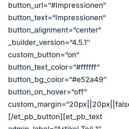
button_url=“#Impressionen“
button_text=“Impressionen“
button_alignment=“center“
_builder_version=“4.5.1″
custom_button=“on“
button_text_color=“#ffffff“
button_bg_color=“#e52a49″
button_on_hover=“off“
custom_margin=“20px||20px||false
[/et_pb_button][et_pb_text
admin_label=“Artikel Teil 1″