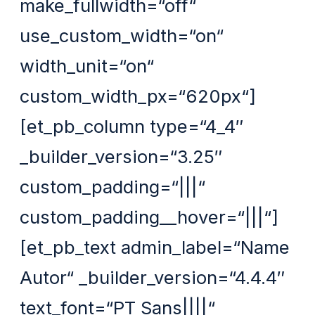
make_fullwidth=“off“
use_custom_width=“on“
width_unit=“on“
custom_width_px=“620px“]
[et_pb_column type=“4_4″
_builder_version=“3.25″
custom_padding=“|||“
custom_padding__hover=“|||“]
[et_pb_text admin_label=“Name
Autor“ _builder_version=“4.4.4″
text_font=“PT Sans||||“