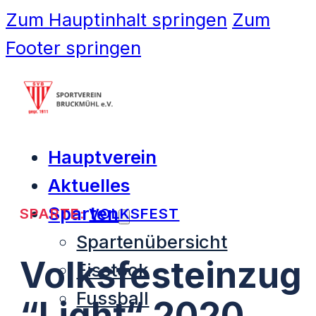
Zum Hauptinhalt springen
Zum
Footer springen
Hauptverein
Aktuelles
Sparten
SPARTE:
VOLKSFEST
Spartenübersicht
Volksfesteinzug
Eisstock
Fussball
“Light“ 2020