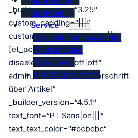
Sportheim
_builder_version=“3.25″
Spenden
custom_padding=“|||“
Service
custom_padding__hover=“|||“]
Veranstaltungskalender
[et_pb_text
Sportanlagen
Downloads
disabled_on=“off|off|off“
Der Sportreporter
admin_label=“Kleine Überschrift
über Artikel“
_builder_version=“4.5.1″
text_font=“PT Sans|on|||“
text_text_color=“#bcbcbc“