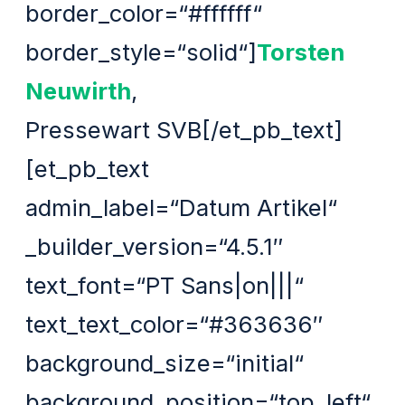
border_color=“#ffffff“
border_style=“solid“]
Torsten
Neuwirth
,
Pressewart SVB[/et_pb_text]
[et_pb_text
admin_label=“Datum Artikel“
_builder_version=“4.5.1″
text_font=“PT Sans|on|||“
text_text_color=“#363636″
background_size=“initial“
background_position=“top_left“