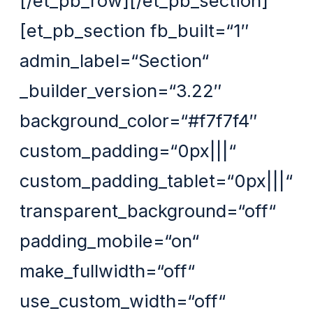
[/et_pb_row][/et_pb_section]
[et_pb_section fb_built=“1″
admin_label=“Section“
_builder_version=“3.22″
background_color=“#f7f7f4″
custom_padding=“0px|||“
custom_padding_tablet=“0px|||“
transparent_background=“off“
padding_mobile=“on“
make_fullwidth=“off“
use_custom_width=“off“