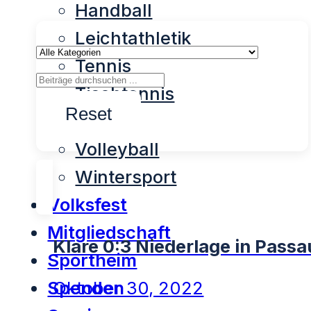
Handball
Leichtathletik
Tennis
Tischtennis
Reset
Turnen
Volleyball
Wintersport
Volksfest
Mitgliedschaft
Klare 0:3 Niederlage in Passa
Sportheim
Spenden
Oktober 30, 2022