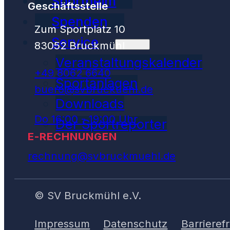
Sportheim
Geschäftsstelle
Spenden
Zum Sportplatz 10
Service
83052 Bruckmühl
Veranstaltungskalender
+49 8062 6640
Sportanlagen
buero@svbruckuehl.de
Downloads
Do 16:00 - 19:00 Uhr
Der Sportreporter
E-RECHNUNGEN
rechnung@svbruckmuehl.de
© SV Bruckmühl e.V.
Impressum
Datenschutz
Barrierefr