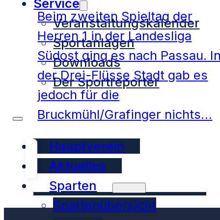
Service
Beim zweiten Spieltag der
Veranstaltungskalender
Herren 1 in der Landesliga
Sportanlagen
Südost ging es nach Passau. I
Downloads
der Drei-Flüsse Stadt gab es
Der Sportreporter
jedoch für die
Bruckmühl/Grafinger nichts…
Hauptverein
Aktuelles
Sparten
Spartenübersicht