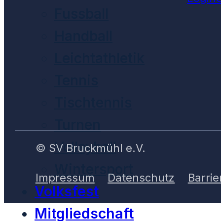
Fussball
Handball
Leichtathletik
Tennis
Tischtennis
Turnen
Volleyball
© SV Bruckmühl e.V.
Wintersport
Impressum
Datenschutz
Barrie
Volksfest
Mitgliedschaft