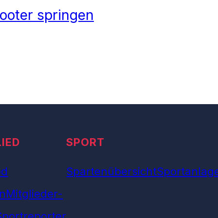
ooter springen
LIED
SPORT
ed
Spartenübersicht
Sportanlag
n
Mitglieder-
Sportreporter