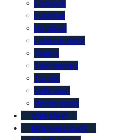
Eisstock
Fussball
Handball
Leichtathletik
Tennis
Tischtennis
Turnen
Volleyball
Wintersport
Volksfest
Mitgliedschaft