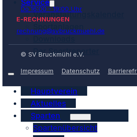
Service
Do 16:00 - 19:00 Uhr
Veranstaltungskalender
E-RECHNUNGEN
Sportanlagen
rechnung@svbruckmuehl.de
Downloads
Der Sportreporter
© SV Bruckmühl e.V.
Impressum
Datenschutz
Barrierefr
Hauptverein
Aktuelles
Sparten
Spartenübersicht