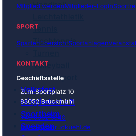
Handball
Mitglied werden
Mitglieder-Login
Sportre
Leichtathletik
SPORT
Tennis
Tischtennis
Spartenübersicht
Sportanlagen
Veransta
Turnen
KONTAKT
Volleyball
Wintersport
Geschäftsstelle
Volksfest
Zum Sportplatz 10
Mitgliedschaft
83052 Bruckmühl
Sportheim
+49 8062 6640
Spenden
buero@svbruckuehl.de