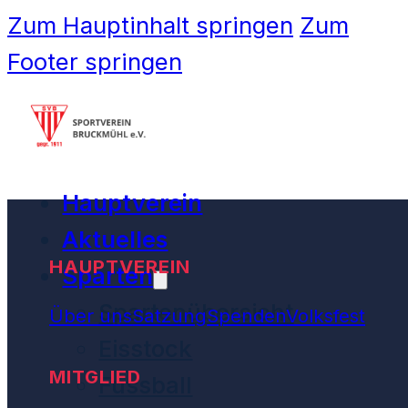
Zum Hauptinhalt springen
Zum
Footer springen
Hauptverein
Aktuelles
HAUPTVEREIN
Sparten
Spartenübersicht
Über uns
Satzung
Spenden
Volksfest
Eisstock
MITGLIED
Fussball