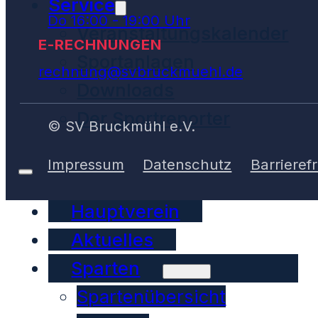
Service
Do 16:00 - 19:00 Uhr
Veranstaltungskalender
E-RECHNUNGEN
Sportanlagen
rechnung@svbruckmuehl.de
Downloads
Der Sportreporter
© SV Bruckmühl e.V.
Impressum
Datenschutz
Barrierefr
Hauptverein
Aktuelles
Sparten
Spartenübersicht