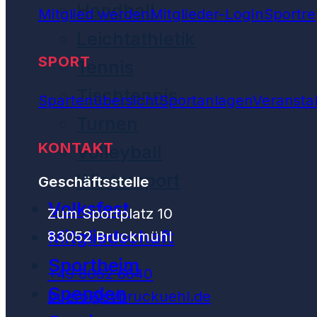
Handball
Mitglied werden
Mitglieder-Login
Sportre
Leichtathletik
SPORT
Tennis
Tischtennis
Spartenübersicht
Sportanlagen
Veransta
Turnen
KONTAKT
Volleyball
Wintersport
Geschäftsstelle
Volksfest
Zum Sportplatz 10
Mitgliedschaft
83052 Bruckmühl
Sportheim
+49 8062 6640
Spenden
buero@svbruckuehl.de