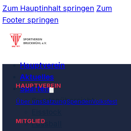
Zum Hauptinhalt springen
Zum
Footer springen
Hauptverein
Aktuelles
HAUPTVEREIN
Sparten
Spartenübersicht
Über uns
Satzung
Spenden
Volksfest
Eisstock
MITGLIED
Fussball