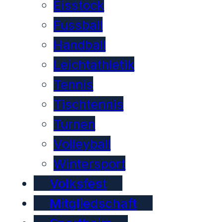
Eisstock
Fussball
Handball
Leichtathletik
Tennis
Tischtennis
Turnen
Volleyball
Wintersport
Volksfest
Mitgliedschaft