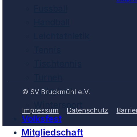
Fussball
Handball
Leichtathletik
Tennis
Tischtennis
Turnen
Volleyball
© SV Bruckmühl e.V.
Wintersport
Impressum
Datenschutz
Barrie
Volksfest
Mitgliedschaft