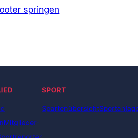
ooter springen
LIED
SPORT
ed
Spartenübersicht
Sportanlag
n
Mitglieder-
Sportreporter