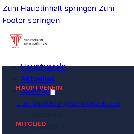
Zum Hauptinhalt springen
Zum
Footer springen
Hauptverein
Aktuelles
HAUPTVEREIN
Sparten
Spartenübersicht
Über uns
Satzung
Spenden
Volksfest
Eisstock
MITGLIED
Fussball