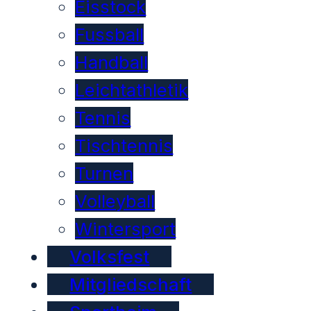
Eisstock
Fussball
Handball
Leichtathletik
Tennis
Tischtennis
Turnen
Volleyball
Wintersport
Volksfest
Mitgliedschaft