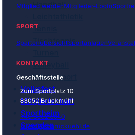
Handball
Mitglied werden
Mitglieder-Login
Sportre
Leichtathletik
SPORT
Tennis
Tischtennis
Spartenübersicht
Sportanlagen
Veransta
Turnen
KONTAKT
Volleyball
Wintersport
Geschäftsstelle
Volksfest
Zum Sportplatz 10
Mitgliedschaft
83052 Bruckmühl
Sportheim
+49 8062 6640
Spenden
buero@svbruckuehl.de