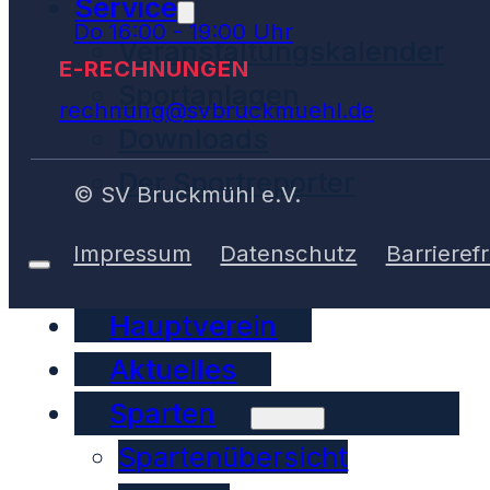
Service
Do 16:00 - 19:00 Uhr
Veranstaltungskalender
E-RECHNUNGEN
Sportanlagen
rechnung@svbruckmuehl.de
Downloads
Der Sportreporter
© SV Bruckmühl e.V.
Impressum
Datenschutz
Barrierefr
Hauptverein
Aktuelles
Sparten
Spartenübersicht