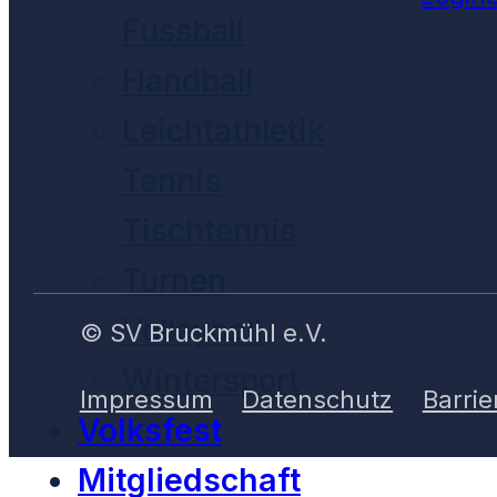
Fussball
Handball
Leichtathletik
Tennis
Tischtennis
Turnen
Volleyball
© SV Bruckmühl e.V.
Wintersport
Impressum
Datenschutz
Barrie
Volksfest
Mitgliedschaft