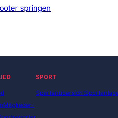
ooter springen
LIED
SPORT
ed
Spartenübersicht
Sportanlag
n
Mitglieder-
Sportreporter