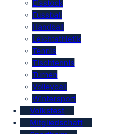
Eisstock
Fussball
Handball
Leichtathletik
Tennis
Tischtennis
Turnen
Volleyball
Wintersport
Volksfest
Mitgliedschaft