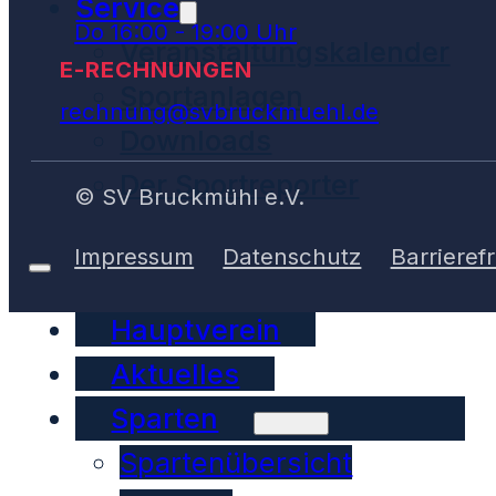
Service
Do 16:00 - 19:00 Uhr
Veranstaltungskalender
E-RECHNUNGEN
Sportanlagen
rechnung@svbruckmuehl.de
Downloads
Der Sportreporter
© SV Bruckmühl e.V.
Impressum
Datenschutz
Barrierefr
Hauptverein
Aktuelles
Sparten
Spartenübersicht