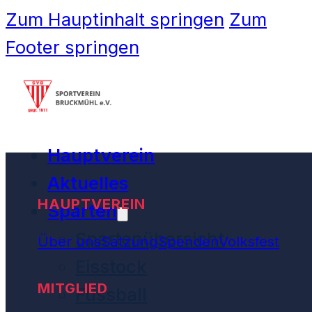
Zum Hauptinhalt springen
Zum
Footer springen
Hauptverein
Aktuelles
HAUPTVEREIN
Sparten
Spartenübersicht
Über uns
Satzung
Spenden
Volksfest
Eisstock
MITGLIED
Fussball