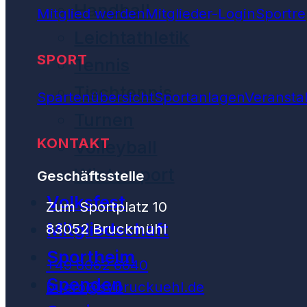
Handball
Mitglied werden
Mitglieder-Login
Sportre
Leichtathletik
SPORT
Tennis
Tischtennis
Spartenübersicht
Sportanlagen
Veransta
Turnen
KONTAKT
Volleyball
Wintersport
Geschäftsstelle
Volksfest
Zum Sportplatz 10
Mitgliedschaft
83052 Bruckmühl
Sportheim
+49 8062 6640
Spenden
buero@svbruckuehl.de