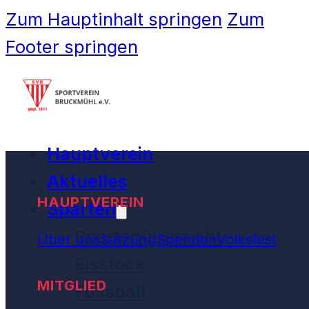
Zum Hauptinhalt springen
Zum
Footer springen
Hauptverein
Aktuelles
HAUPTVEREIN
Sparten
Spartenübersicht
Über uns
Satzung
Spenden
Volksfest
Eisstock
MITGLIED
Fussball