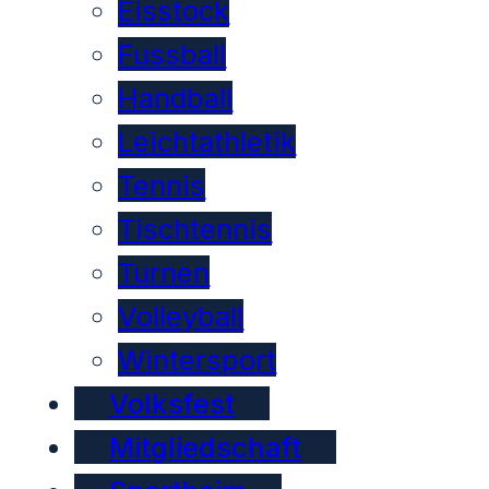
Eisstock
Fussball
Handball
Leichtathletik
Tennis
Tischtennis
Turnen
Volleyball
Wintersport
Volksfest
Mitgliedschaft