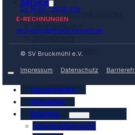
Service
Do 16:00 - 19:00 Uhr
Veranstaltungskalender
E-RECHNUNGEN
Sportanlagen
rechnung@svbruckmuehl.de
Downloads
Der Sportreporter
© SV Bruckmühl e.V.
Impressum
Datenschutz
Barrierefr
Hauptverein
Aktuelles
Sparten
Spartenübersicht