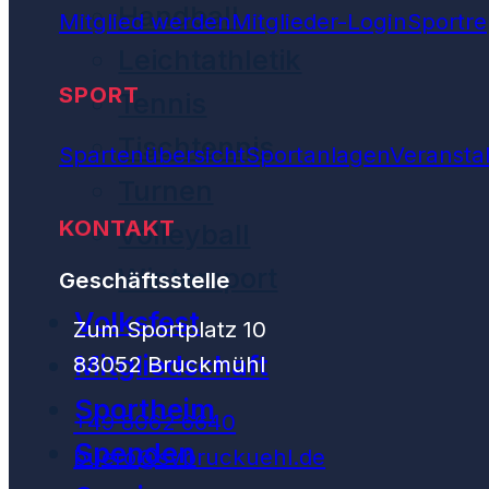
Handball
Mitglied werden
Mitglieder-Login
Sportre
Leichtathletik
SPORT
Tennis
Tischtennis
Spartenübersicht
Sportanlagen
Veransta
Turnen
KONTAKT
Volleyball
Wintersport
Geschäftsstelle
Volksfest
Zum Sportplatz 10
Mitgliedschaft
83052 Bruckmühl
Sportheim
+49 8062 6640
Spenden
buero@svbruckuehl.de