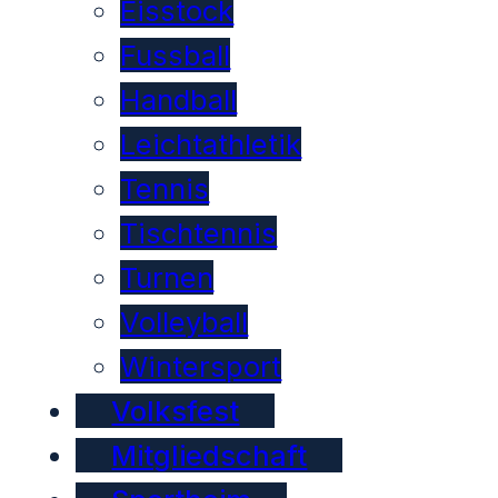
Eisstock
Fussball
Handball
Leichtathletik
Tennis
Tischtennis
Turnen
Volleyball
Wintersport
Volksfest
Mitgliedschaft