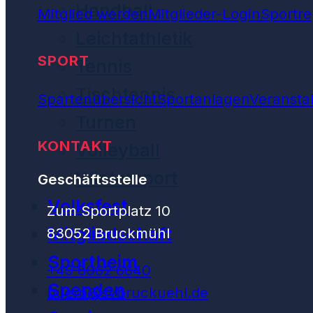
Handball
Mitglied werden
Mitglieder-Login
Sportre
Leichtathletik
SPORT
Tennis
Tischtennis
Spartenübersicht
Sportanlagen
Veransta
Turnen
KONTAKT
Volleyball
Wintersport
Geschäftsstelle
Volksfest
Zum Sportplatz 10
Mitgliedschaft
83052 Bruckmühl
Sportheim
+49 8062 6640
Spenden
buero@svbruckuehl.de