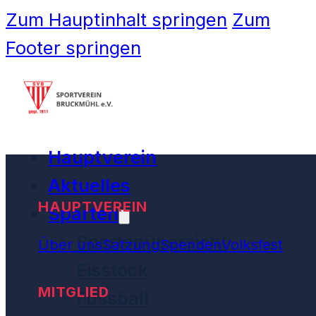
Zum Hauptinhalt springen
Zum
Footer springen
Hauptverein
Aktuelles
HAUPTVEREIN
Sparten
Spartenübersicht
Über uns
Satzung
Spenden
Volksfest
Eisstock
MITGLIED
Fussball