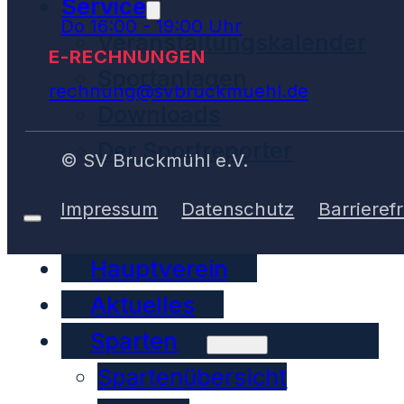
Service
Do 16:00 - 19:00 Uhr
Veranstaltungskalender
E-RECHNUNGEN
Sportanlagen
rechnung@svbruckmuehl.de
Downloads
Der Sportreporter
© SV Bruckmühl e.V.
Impressum
Datenschutz
Barrierefr
Hauptverein
Aktuelles
Sparten
Spartenübersicht