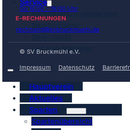
Service
Do 16:00 - 19:00 Uhr
Veranstaltungskalender
E-RECHNUNGEN
Sportanlagen
rechnung@svbruckmuehl.de
Downloads
Der Sportreporter
© SV Bruckmühl e.V.
Impressum
Datenschutz
Barrierefr
Hauptverein
Aktuelles
Sparten
Spartenübersicht