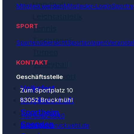
Handball
Mitglied werden
Mitglieder-Login
Sportre
Leichtathletik
SPORT
Tennis
Tischtennis
Spartenübersicht
Sportanlagen
Veransta
Turnen
KONTAKT
Volleyball
Wintersport
Geschäftsstelle
Volksfest
Zum Sportplatz 10
Mitgliedschaft
83052 Bruckmühl
Sportheim
+49 8062 6640
Spenden
buero@svbruckuehl.de