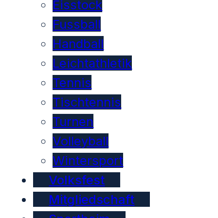
Eisstock
Fussball
Handball
Leichtathletik
Tennis
Tischtennis
Turnen
Volleyball
Wintersport
Volksfest
Mitgliedschaft