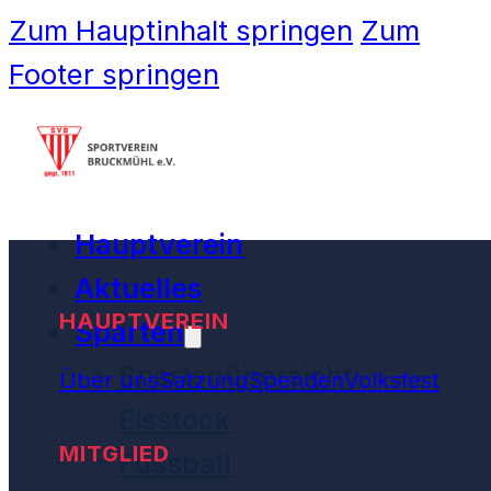
Zum Hauptinhalt springen
Zum
Footer springen
Hauptverein
Aktuelles
HAUPTVEREIN
Sparten
Spartenübersicht
Über uns
Satzung
Spenden
Volksfest
Eisstock
MITGLIED
Fussball