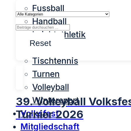
Fussball
Handball
Leichtathletik
Reset
Tennis
Tischtennis
Turnen
Volleyball
39. Volleyball Volksfe
Wintersport
Turnier 2026
Volksfest
Mitgliedschaft