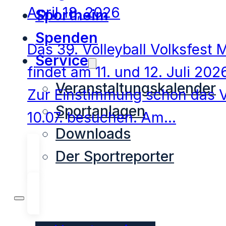
April 18, 2026
Sportheim
Spenden
Das 39. Volleyball Volksfest 
Service
findet am 11. und 12. Juli 202
Veranstaltungskalender
Zur Einstimmung schon das V
Sportanlagen
10.07. besuchen. Am…
Downloads
Der Sportreporter