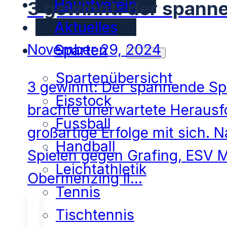
Hauptverein
3 gewinnt: der spann
Aktuelles
November 29, 2024
Sparten
Spartenübersicht
3 gewinnt: Der spannende Spi
Eisstock
brachte unerwartete Heraus
Fussball
großartige Erfolge mit sich.
Handball
Spielen gegen Grafing, ESV
Leichtathletik
Obermenzing II…
Tennis
Tischtennis