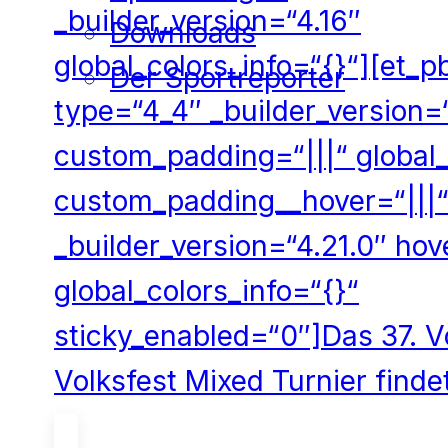
_builder_version=“4.16″
Downloads
global_colors_info=“{}“][et_
Der Sportreporter
type=“4_4″ _builder_version=
custom_padding=“|||“ global_
custom_padding__hover=“|||“
_builder_version=“4.21.0″ ho
global_colors_info=“{}“
sticky_enabled=“0″]Das 37. Vo
Volksfest Mixed Turnier finde