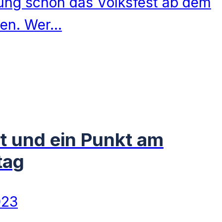
ung schon das Volksfest ab dem
hen. Wer…
ht und ein Punkt am
tag
023