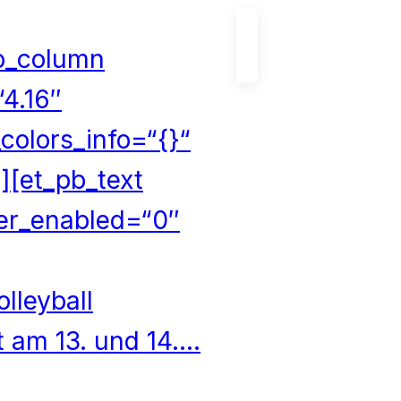
pb_column
“4.16″
colors_info=“{}“
][et_pb_text
ver_enabled=“0″
lleyball
t am 13. und 14.…