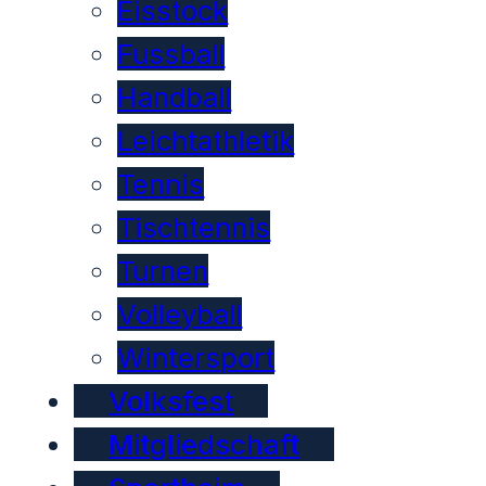
Eisstock
Fussball
Handball
Leichtathletik
Tennis
Tischtennis
Turnen
Volleyball
Wintersport
Volksfest
Mitgliedschaft