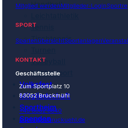
Handball
Mitglied werden
Mitglieder-Login
Sportre
Leichtathletik
SPORT
Tennis
Tischtennis
Spartenübersicht
Sportanlagen
Veransta
Turnen
KONTAKT
Volleyball
Wintersport
Geschäftsstelle
Volksfest
Zum Sportplatz 10
Mitgliedschaft
83052 Bruckmühl
Sportheim
+49 8062 6640
Spenden
buero@svbruckuehl.de