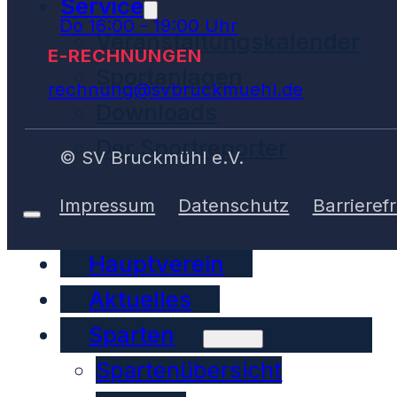
Service
Do 16:00 - 19:00 Uhr
Veranstaltungskalender
E-RECHNUNGEN
Sportanlagen
rechnung@svbruckmuehl.de
Downloads
Der Sportreporter
© SV Bruckmühl e.V.
Impressum
Datenschutz
Barrierefr
Hauptverein
Aktuelles
Sparten
Spartenübersicht