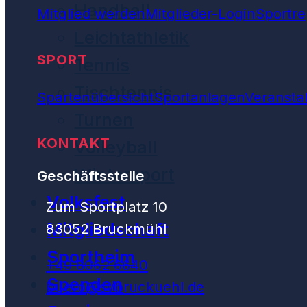
Handball
Mitglied werden
Mitglieder-Login
Sportre
Leichtathletik
SPORT
Tennis
Tischtennis
Spartenübersicht
Sportanlagen
Veransta
Turnen
KONTAKT
Volleyball
Wintersport
Geschäftsstelle
Volksfest
Zum Sportplatz 10
Mitgliedschaft
83052 Bruckmühl
Sportheim
+49 8062 6640
Spenden
buero@svbruckuehl.de