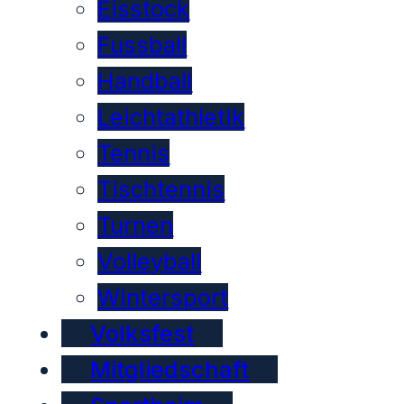
Eisstock
Fussball
Handball
Leichtathletik
Tennis
Tischtennis
Turnen
Volleyball
Wintersport
Volksfest
Mitgliedschaft