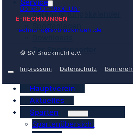
Service
Do 16:00 - 19:00 Uhr
Veranstaltungskalender
E-RECHNUNGEN
Sportanlagen
rechnung@svbruckmuehl.de
Downloads
Der Sportreporter
© SV Bruckmühl e.V.
Impressum
Datenschutz
Barrierefr
Hauptverein
Aktuelles
Sparten
Spartenübersicht