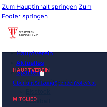
Zum Hauptinhalt springen
Zum
Footer springen
Hauptverein
Aktuelles
HAUPTVEREIN
Sparten
Spartenübersicht
Über uns
Satzung
Spenden
Volksfest
Eisstock
MITGLIED
Fussball