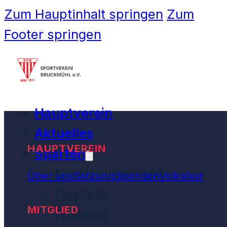
Zum Hauptinhalt springen
Zum
Footer springen
Hauptverein
Aktuelles
HAUPTVEREIN
Sparten
Spartenübersicht
Über uns
Satzung
Spenden
Volksfest
Eisstock
MITGLIED
Fussball