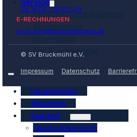
Service
Do 16:00 - 19:00 Uhr
Veranstaltungskalender
E-RECHNUNGEN
Sportanlagen
rechnung@svbruckmuehl.de
Downloads
Der Sportreporter
© SV Bruckmühl e.V.
Impressum
Datenschutz
Barrierefr
Hauptverein
Aktuelles
Sparten
Spartenübersicht