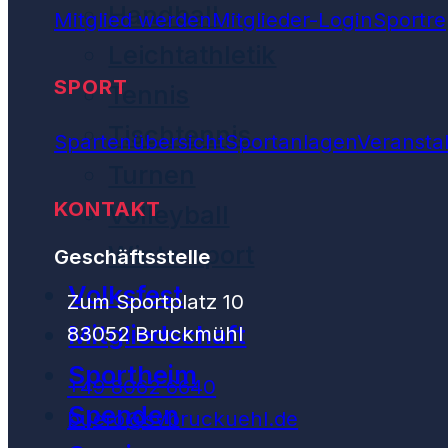
Handball
Mitglied werden
Mitglieder-Login
Sportre
Leichtathletik
SPORT
Tennis
Tischtennis
Spartenübersicht
Sportanlagen
Veransta
Turnen
KONTAKT
Volleyball
Wintersport
Geschäftsstelle
Volksfest
Zum Sportplatz 10
Mitgliedschaft
83052 Bruckmühl
Sportheim
+49 8062 6640
Spenden
buero@svbruckuehl.de