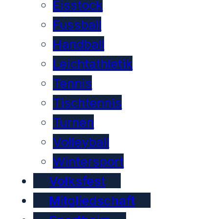
Eisstock
Fussball
Handball
Leichtathletik
Tennis
Tischtennis
Turnen
Volleyball
Wintersport
Volksfest
Mitgliedschaft