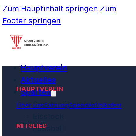
Zum Hauptinhalt springen
Zum
Footer springen
Hauptverein
Aktuelles
HAUPTVEREIN
Sparten
Spartenübersicht
Über uns
Satzung
Spenden
Volksfest
Eisstock
MITGLIED
Fussball