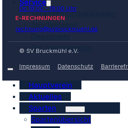
Service
Do 16:00 - 19:00 Uhr
Veranstaltungskalender
E-RECHNUNGEN
Sportanlagen
rechnung@svbruckmuehl.de
Downloads
Der Sportreporter
© SV Bruckmühl e.V.
Impressum
Datenschutz
Barrierefr
Hauptverein
Aktuelles
Sparten
Spartenübersicht