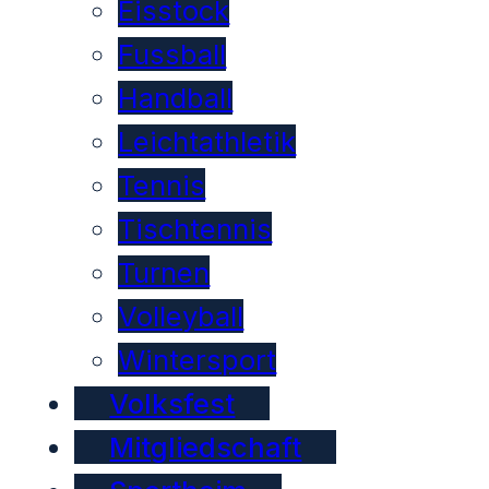
Eisstock
Fussball
Handball
Leichtathletik
Tennis
Tischtennis
Turnen
Volleyball
Wintersport
Volksfest
Mitgliedschaft