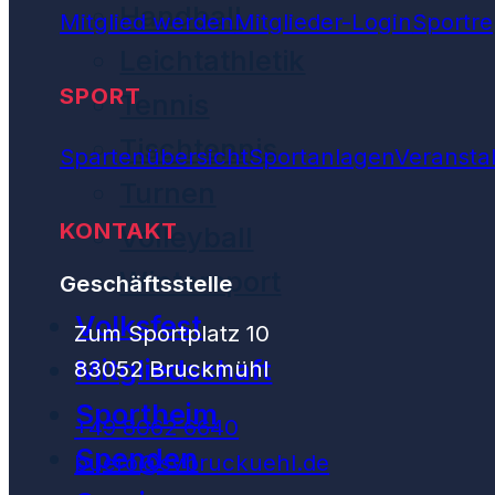
Handball
Mitglied werden
Mitglieder-Login
Sportre
Leichtathletik
SPORT
Tennis
Tischtennis
Spartenübersicht
Sportanlagen
Veransta
Turnen
KONTAKT
Volleyball
Wintersport
Geschäftsstelle
Volksfest
Zum Sportplatz 10
Mitgliedschaft
83052 Bruckmühl
Sportheim
+49 8062 6640
Spenden
buero@svbruckuehl.de