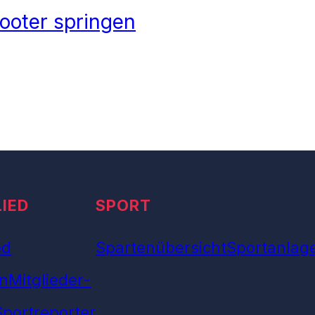
ooter springen
LIED
SPORT
ed
Spartenübersicht
Sportanlag
n
Mitglieder-
Sportreporter