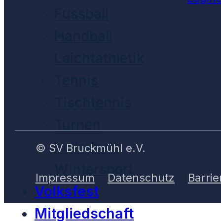
Fussball
Handball
Leichtathletik
Tennis
Tischtennis
Turnen
Volleyball
© SV Bruckmühl e.V.
Wintersport
Impressum
Datenschutz
Barrie
Volksfest
Mitgliedschaft