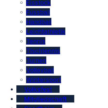
Eisstock
Fussball
Handball
Leichtathletik
Tennis
Tischtennis
Turnen
Volleyball
Wintersport
Volksfest
Mitgliedschaft