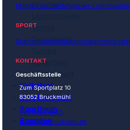
Handball
Mitglied werden
Mitglieder-Login
Sportre
Leichtathletik
SPORT
Tennis
Tischtennis
Spartenübersicht
Sportanlagen
Veransta
Turnen
KONTAKT
Volleyball
Wintersport
Geschäftsstelle
Volksfest
Zum Sportplatz 10
Mitgliedschaft
83052 Bruckmühl
Sportheim
+49 8062 6640
Spenden
buero@svbruckuehl.de