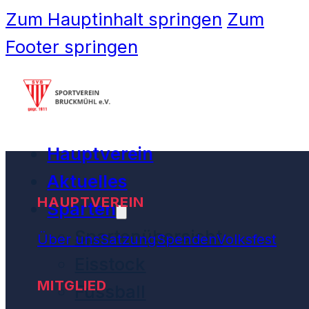
Zum Hauptinhalt springen
Zum
Footer springen
Hauptverein
Aktuelles
HAUPTVEREIN
Sparten
Spartenübersicht
Über uns
Satzung
Spenden
Volksfest
Eisstock
MITGLIED
Fussball