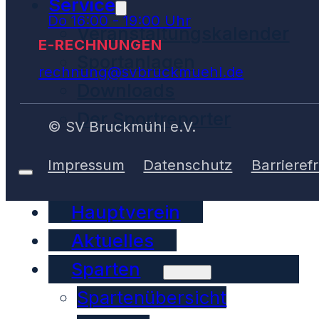
Service
Do 16:00 - 19:00 Uhr
Veranstaltungskalender
E-RECHNUNGEN
Sportanlagen
rechnung@svbruckmuehl.de
Downloads
Der Sportreporter
© SV Bruckmühl e.V.
Impressum
Datenschutz
Barrierefr
Hauptverein
Aktuelles
Sparten
Spartenübersicht