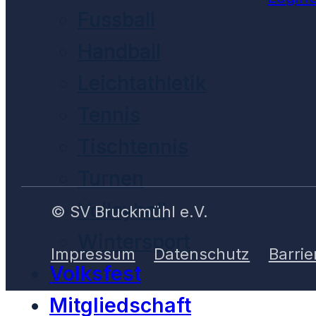
Fussball
Handball
Leichtathletik
Tennis
Tischtennis
Turnen
Volleyball
© SV Bruckmühl e.V.
Wintersport
Impressum
Datenschutz
Barrie
Volksfest
Mitgliedschaft