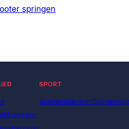
ooter springen
LIED
SPORT
ed
Spartenübersicht
Sportanlag
n
Mitglieder-
Sportreporter