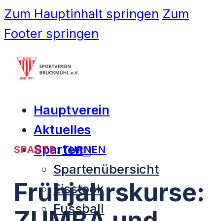
Zum Hauptinhalt springen
Zum
Footer springen
Hauptverein
Aktuelles
Sparten
SPARTE:
TURNEN
Spartenübersicht
Frühjahrskurse:
Eisstock
Fussball
ZUMBA und