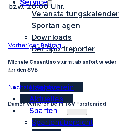
Service
bzw. 20:00 Uhr.
Veranstaltungskalender
Sportanlagen
Downloads
Vorheriger Beitrag
Der Sportreporter
Michele Cosentino stürmt ab sofort wieder
für den SVB
Hauptverein
Nächster Beitrag
Aktuelles
Damen verlieren beim TSV Forstenried
Sparten
Spartenübersicht