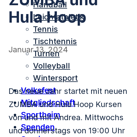
Handball
Hula Hoop
Leichtathletik
Tennis
Tischtennis
Januar 13, 2024
Turnen
Volleyball
Wintersport
Volksfest
Das neue Jahr startet mit neuen
Mitgliedschaft
ZUMBA und Hula Hoop Kursen
Sportheim
von und mit Andrea. Mittwochs
Spenden
und donnerstags von 19:00 Uhr