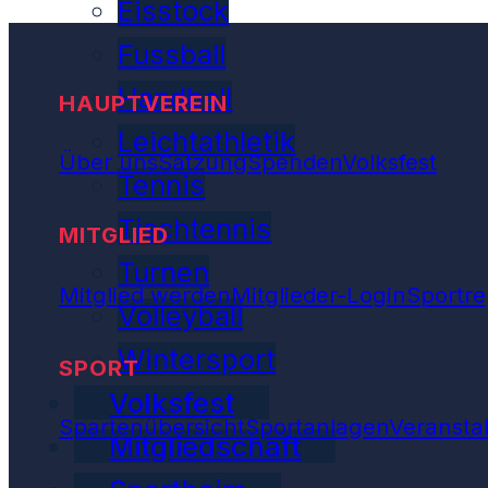
Eisstock
Fussball
Handball
HAUPTVEREIN
Leichtathletik
Über uns
Satzung
Spenden
Volksfest
Tennis
Tischtennis
MITGLIED
Turnen
Mitglied werden
Mitglieder-Login
Sportre
Volleyball
Wintersport
SPORT
Volksfest
Spartenübersicht
Sportanlagen
Veransta
Mitgliedschaft