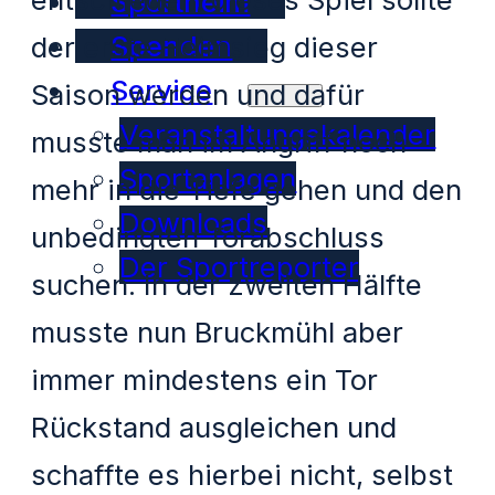
Sportheim
Spenden
der erste Heimsieg dieser
Service
Saison werden und dafür
Veranstaltungskalender
musste man im Angriff noch
Sportanlagen
mehr in die Tiefe gehen und den
Downloads
unbedingten Torabschluss
Der Sportreporter
suchen. In der zweiten Hälfte
musste nun Bruckmühl aber
immer mindestens ein Tor
Rückstand ausgleichen und
schaffte es hierbei nicht, selbst