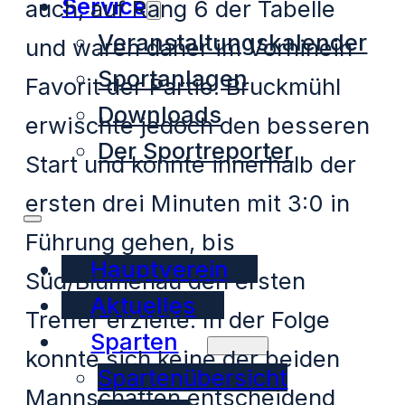
Service
auch, auf Rang 6 der Tabelle
Veranstaltungskalender
und waren daher im Vorhinein
Sportanlagen
Favorit der Partie. Bruckmühl
Downloads
erwischte jedoch den besseren
Der Sportreporter
Start und konnte innerhalb der
ersten drei Minuten mit 3:0 in
Führung gehen, bis
Hauptverein
Süd/Blumenau den ersten
Aktuelles
Treffer erzielte. In der Folge
Sparten
konnte sich keine der beiden
Spartenübersicht
Mannschaften entscheidend