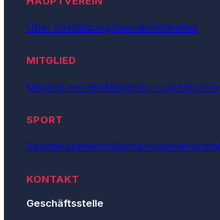
HAUPTVEREIN
Über uns
Satzung
Spenden
Volksfest
MITGLIED
Mitglied werden
Mitglieder-Login
Sportre
SPORT
Spartenübersicht
Sportanlagen
Veransta
KONTAKT
Geschäftsstelle