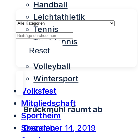
Handball
Leichtathletik
Tennis
Tischtennis
Reset
Turnen
Volleyball
Wintersport
Volksfest
Mitgliedschaft
Bruckmühl räumt ab
Sportheim
Spenden
Dezember 14, 2019