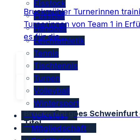
Eisstock
Bruckmühler Turnerinnen traini
Fussball
Turnerinnen von Team 1 in Erf
Handball
es für die…
Leichtathletik
Tennis
Tischtennis
Turnen
Volleyball
Wintersport
Bruckmühl goes Schweinfurt –
Volksfest
Titel
Mitgliedschaft