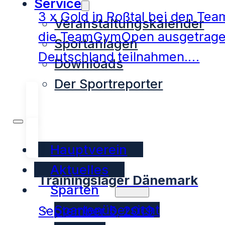
Service
3 x Gold in Roßtal bei den T
Veranstaltungskalender
die TeamGymOpen ausgetragen
Sportanlagen
Deutschland teilnahmen.…
Downloads
Der Sportreporter
Hauptverein
Aktuelles
Trainingslager Dänemark
Sparten
Spartenübersicht
September 5, 2019