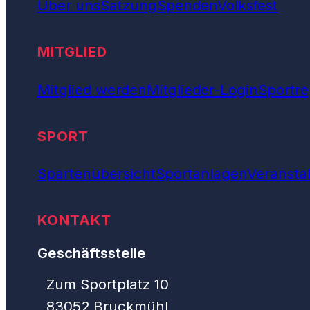
Über uns
Satzung
Spenden
Volksfest
MITGLIED
Mitglied werden
Mitglieder-Login
Sportre
SPORT
Spartenübersicht
Sportanlagen
Veransta
KONTAKT
Geschäftsstelle
Zum Sportplatz 10
83052 Bruckmühl