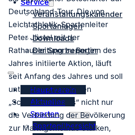
Service
Deutschland-Tour. Die von
Veranstaltungskalender
Leichtathletik-Spartenleiter
Sportanlagen
Peter Jüstel mit der
Downloads
Der Sportreporter
Rathausleitung zu Beginn des
Jahres initiierte Aktion, läuft
seit Anfang des Jahres und soll
unter dem Codenamen
Hauptverein
Aktuelles
„Schlüsselerlebnis“ nicht nur
Sparten
die Verbindung der Bevölkerung
Spartenübersicht
zur Marktgemeinde stärken,