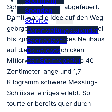
Sportheim
Schlüsselerlebnis“ abgefeuert.
Spenden
Damit war die Idee auf den Weg
Service
gebracht, den Rathausschlüssel
Veranstaltungskalender
bis zur Vollendung des Neubaus
Sportanlagen
auf die Reise zu schicken.
Downloads
Der Sportreporter
Mitlerweile hat der knapp 40
Zentimeter lange und 1,7
Kilogramm schwere Messing-
Schlüssel einiges erlebt. So
tourte er bereits quer durch