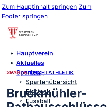
Zum Hauptinhalt springen
Zum
Footer springen
Hauptverein
Aktuelles
Sparten
SPARTE:
LEICHTATHLETIK
Spartenübersicht
Bruckmühler-
Eisstock
Fussball
Rathausschlüsse