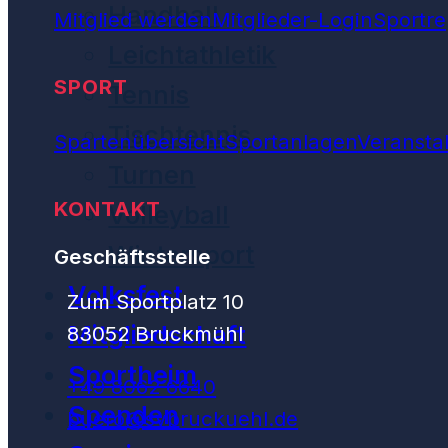
Handball
Mitglied werden
Mitglieder-Login
Sportre
Leichtathletik
SPORT
Tennis
Tischtennis
Spartenübersicht
Sportanlagen
Veransta
Turnen
KONTAKT
Volleyball
Wintersport
Geschäftsstelle
Volksfest
Zum Sportplatz 10
Mitgliedschaft
83052 Bruckmühl
Sportheim
+49 8062 6640
Spenden
buero@svbruckuehl.de