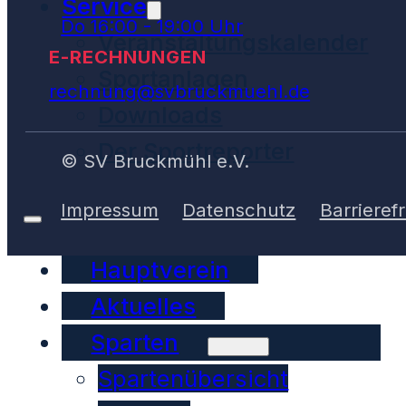
Service
Do 16:00 - 19:00 Uhr
Veranstaltungskalender
E-RECHNUNGEN
Sportanlagen
rechnung@svbruckmuehl.de
Downloads
Der Sportreporter
© SV Bruckmühl e.V.
Impressum
Datenschutz
Barrierefr
Hauptverein
Aktuelles
Sparten
Spartenübersicht