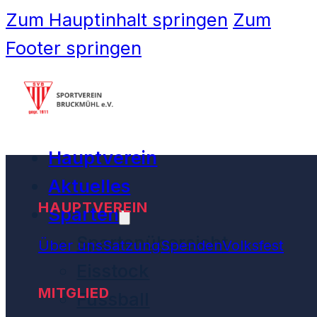
Zum Hauptinhalt springen
Zum
Footer springen
Hauptverein
Aktuelles
HAUPTVEREIN
Sparten
Spartenübersicht
Über uns
Satzung
Spenden
Volksfest
Eisstock
MITGLIED
Fussball