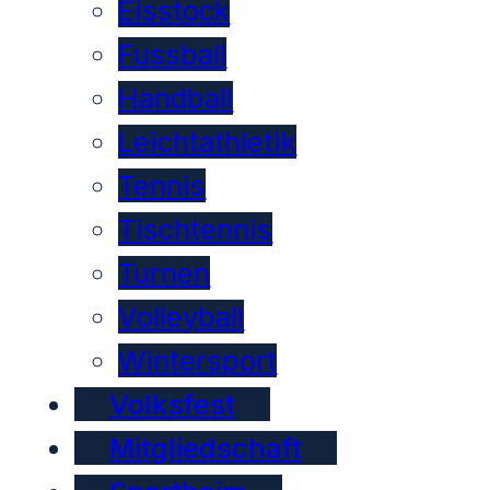
Eisstock
Fussball
Handball
Leichtathletik
Tennis
Tischtennis
Turnen
Volleyball
Wintersport
Volksfest
Mitgliedschaft