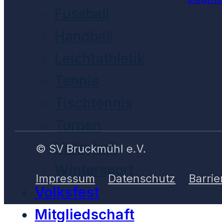
Fussball
Handball
Leichtathletik
Tennis
Tischtennis
Turnen
Volleyball
© SV Bruckmühl e.V.
Wintersport
Impressum
Datenschutz
Barrie
Volksfest
Mitgliedschaft