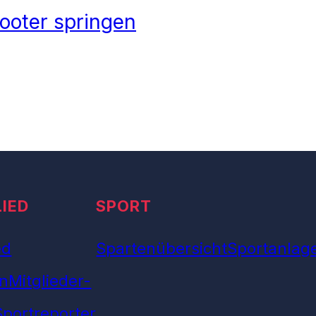
ooter springen
LIED
SPORT
ed
Spartenübersicht
Sportanlag
n
Mitglieder-
Sportreporter