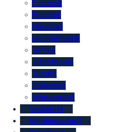
Eisstock
Fussball
Handball
Leichtathletik
Tennis
Tischtennis
Turnen
Volleyball
Wintersport
Volksfest
Mitgliedschaft