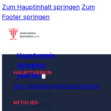
Zum Hauptinhalt springen
Zum
Footer springen
Hauptverein
Aktuelles
HAUPTVEREIN
Sparten
Spartenübersicht
Über uns
Satzung
Spenden
Volksfest
Eisstock
MITGLIED
Fussball