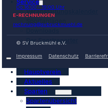
Service
Do 16:00 - 19:00 Uhr
Veranstaltungskalender
E-RECHNUNGEN
Sportanlagen
rechnung@svbruckmuehl.de
Downloads
Der Sportreporter
© SV Bruckmühl e.V.
Impressum
Datenschutz
Barrierefr
Hauptverein
Aktuelles
Sparten
Spartenübersicht