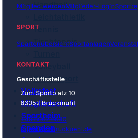
Handball
Mitglied werden
Mitglieder-Login
Sportre
Leichtathletik
SPORT
Tennis
Tischtennis
Spartenübersicht
Sportanlagen
Veransta
Turnen
KONTAKT
Volleyball
Wintersport
Geschäftsstelle
Volksfest
Zum Sportplatz 10
Mitgliedschaft
83052 Bruckmühl
Sportheim
+49 8062 6640
Spenden
buero@svbruckuehl.de