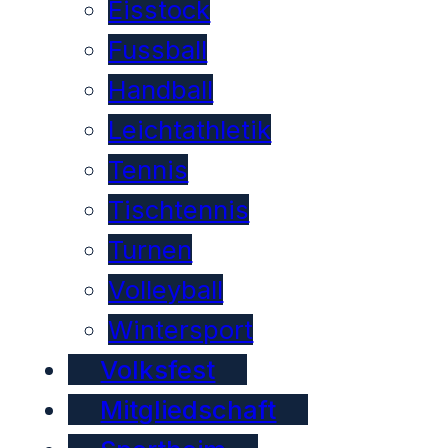
Eisstock
Fussball
Handball
Leichtathletik
Tennis
Tischtennis
Turnen
Volleyball
Wintersport
Volksfest
Mitgliedschaft