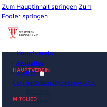
Zum Hauptinhalt springen
Zum
Footer springen
Hauptverein
Aktuelles
HAUPTVEREIN
Sparten
Spartenübersicht
Über uns
Satzung
Spenden
Volksfest
Eisstock
MITGLIED
Fussball