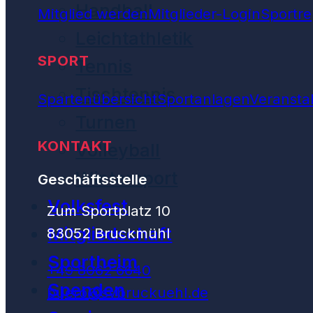
Handball
Mitglied werden
Mitglieder-Login
Sportre
Leichtathletik
SPORT
Tennis
Tischtennis
Spartenübersicht
Sportanlagen
Veransta
Turnen
KONTAKT
Volleyball
Wintersport
Geschäftsstelle
Volksfest
Zum Sportplatz 10
Mitgliedschaft
83052 Bruckmühl
Sportheim
+49 8062 6640
Spenden
buero@svbruckuehl.de