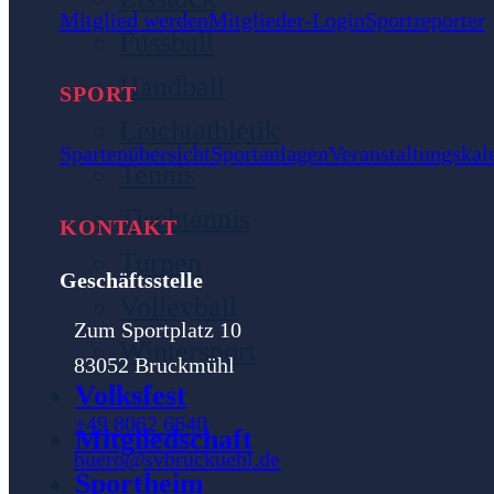
Mitglied werden
Mitglieder-Login
Sportreporter
Fussball
Handball
SPORT
Leichtathletik
Spartenübersicht
Sportanlagen
Veranstaltungskal
Tennis
Tischtennis
KONTAKT
Turnen
Geschäftsstelle
Volleyball
Zum Sportplatz 10
Wintersport
83052 Bruckmühl
Volksfest
+49 8062 6640
Mitgliedschaft
buero@svbruckuehl.de
Sportheim