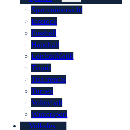
Spartenübersicht
Eisstock
Fussball
Handball
Leichtathletik
Tennis
Tischtennis
Turnen
Volleyball
Wintersport
Volksfest