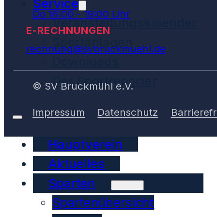
Service
Do 16:00 - 19:00 Uhr
Veranstaltungskalender
E-RECHNUNGEN
Sportanlagen
rechnung@svbruckmuehl.de
Downloads
Der Sportreporter
© SV Bruckmühl e.V.
Impressum
Datenschutz
Barrierefr
Hauptverein
Aktuelles
Sparten
Spartenübersicht