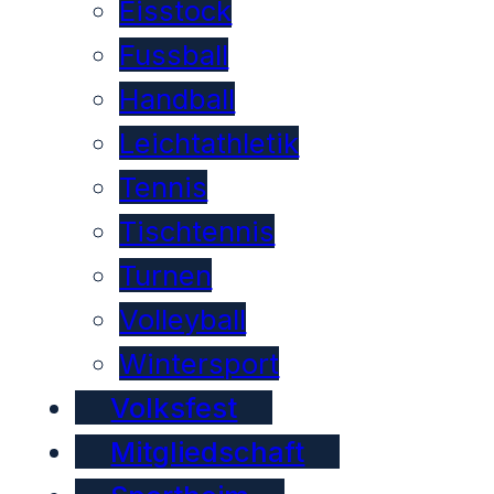
Eisstock
Fussball
Handball
Leichtathletik
Tennis
Tischtennis
Turnen
Volleyball
Wintersport
Volksfest
Mitgliedschaft