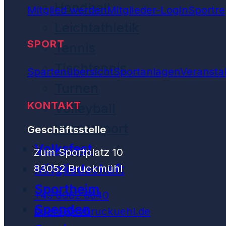
Handball
Mitglied werden
Mitglieder-Login
Sportre
Leichtathletik
SPORT
Tennis
Tischtennis
Spartenübersicht
Sportanlagen
Veransta
Turnen
KONTAKT
Volleyball
Wintersport
Geschäftsstelle
Volksfest
Zum Sportplatz 10
Mitgliedschaft
83052 Bruckmühl
Sportheim
+49 8062 6640
Spenden
buero@svbruckuehl.de