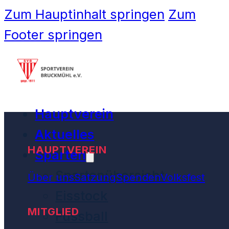
Zum Hauptinhalt springen
Zum
Footer springen
Hauptverein
Aktuelles
HAUPTVEREIN
Sparten
Spartenübersicht
Über uns
Satzung
Spenden
Volksfest
Eisstock
MITGLIED
Fussball