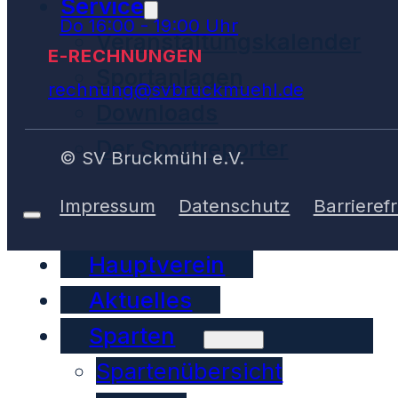
Service
Do 16:00 - 19:00 Uhr
Veranstaltungskalender
E-RECHNUNGEN
Sportanlagen
rechnung@svbruckmuehl.de
Downloads
Der Sportreporter
© SV Bruckmühl e.V.
Impressum
Datenschutz
Barrierefr
Hauptverein
Aktuelles
Sparten
Spartenübersicht