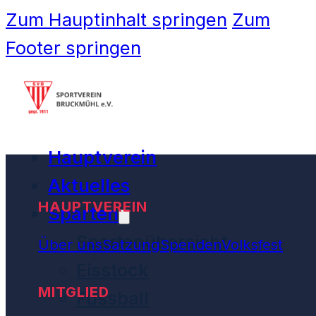
Zum Hauptinhalt springen
Zum
Footer springen
Hauptverein
Aktuelles
HAUPTVEREIN
Sparten
Spartenübersicht
Über uns
Satzung
Spenden
Volksfest
Eisstock
MITGLIED
Fussball