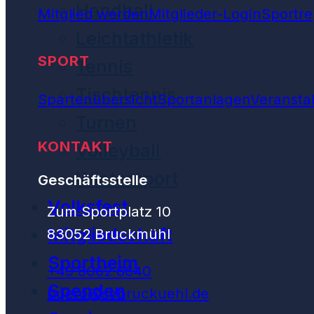
Handball
Mitglied werden
Mitglieder-Login
Sportre
Leichtathletik
SPORT
Tennis
Tischtennis
Spartenübersicht
Sportanlagen
Veransta
Turnen
KONTAKT
Volleyball
Wintersport
Geschäftsstelle
Volksfest
Zum Sportplatz 10
Mitgliedschaft
83052 Bruckmühl
Sportheim
+49 8062 6640
Spenden
buero@svbruckuehl.de