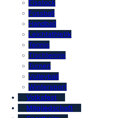
Eisstock
Fussball
Handball
Leichtathletik
Tennis
Tischtennis
Turnen
Volleyball
Wintersport
Volksfest
Mitgliedschaft