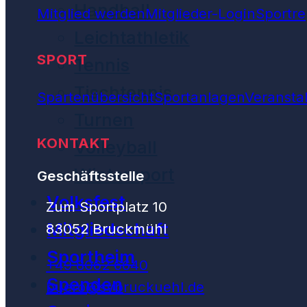
Handball
Mitglied werden
Mitglieder-Login
Sportre
Leichtathletik
SPORT
Tennis
Tischtennis
Spartenübersicht
Sportanlagen
Veransta
Turnen
KONTAKT
Volleyball
Wintersport
Geschäftsstelle
Volksfest
Zum Sportplatz 10
Mitgliedschaft
83052 Bruckmühl
Sportheim
+49 8062 6640
Spenden
buero@svbruckuehl.de