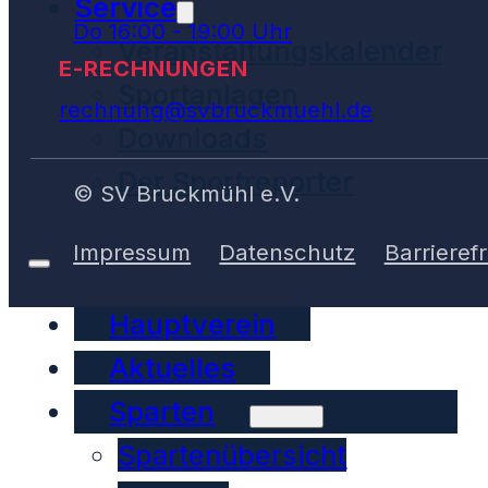
Service
Do 16:00 - 19:00 Uhr
Veranstaltungskalender
E-RECHNUNGEN
Sportanlagen
rechnung@svbruckmuehl.de
Downloads
Der Sportreporter
© SV Bruckmühl e.V.
Impressum
Datenschutz
Barrierefr
Hauptverein
Aktuelles
Sparten
Spartenübersicht