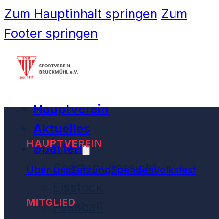
Zum Hauptinhalt springen
Zum
Footer springen
Hauptverein
Aktuelles
HAUPTVEREIN
Sparten
Spartenübersicht
Über uns
Satzung
Spenden
Volksfest
Eisstock
MITGLIED
Fussball