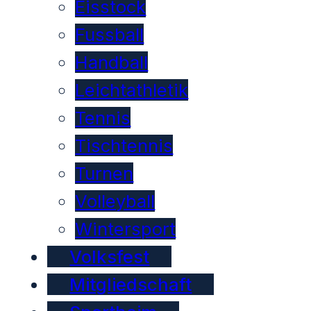
Eisstock
Fussball
Handball
Leichtathletik
Tennis
Tischtennis
Turnen
Volleyball
Wintersport
Volksfest
Mitgliedschaft