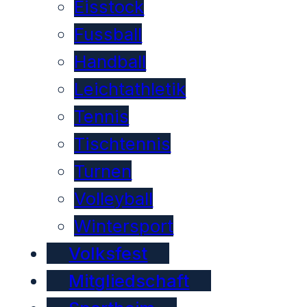
Eisstock
Fussball
Handball
Leichtathletik
Tennis
Tischtennis
Turnen
Volleyball
Wintersport
Volksfest
Mitgliedschaft