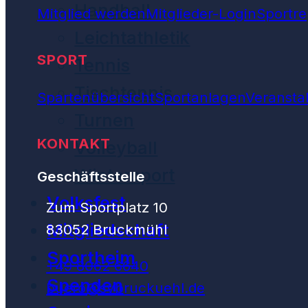
Handball
Mitglied werden
Mitglieder-Login
Sportre
Leichtathletik
SPORT
Tennis
Tischtennis
Spartenübersicht
Sportanlagen
Veransta
Turnen
KONTAKT
Volleyball
Wintersport
Geschäftsstelle
Volksfest
Zum Sportplatz 10
Mitgliedschaft
83052 Bruckmühl
Sportheim
+49 8062 6640
Spenden
buero@svbruckuehl.de