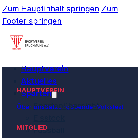
Zum Hauptinhalt springen
Zum
Footer springen
Hauptverein
Aktuelles
HAUPTVEREIN
Sparten
Spartenübersicht
Über uns
Satzung
Spenden
Volksfest
Eisstock
MITGLIED
Fussball