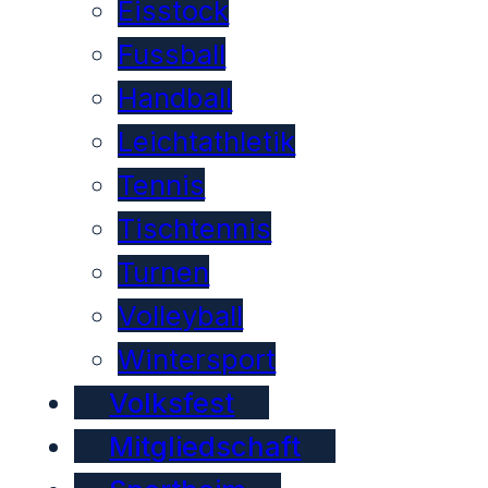
Eisstock
Fussball
Handball
Leichtathletik
Tennis
Tischtennis
Turnen
Volleyball
Wintersport
Volksfest
Mitgliedschaft