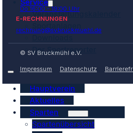
Service
Do 16:00 - 19:00 Uhr
Veranstaltungskalender
E-RECHNUNGEN
Sportanlagen
rechnung@svbruckmuehl.de
Downloads
Der Sportreporter
© SV Bruckmühl e.V.
Impressum
Datenschutz
Barrierefr
Hauptverein
Aktuelles
Sparten
Spartenübersicht