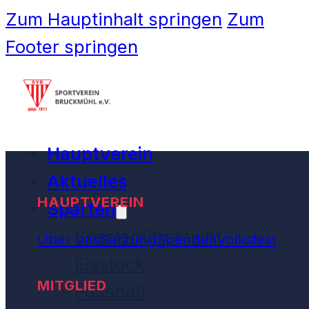
Zum Hauptinhalt springen
Zum
Footer springen
Hauptverein
Aktuelles
HAUPTVEREIN
Sparten
Spartenübersicht
Über uns
Satzung
Spenden
Volksfest
Eisstock
MITGLIED
Fussball