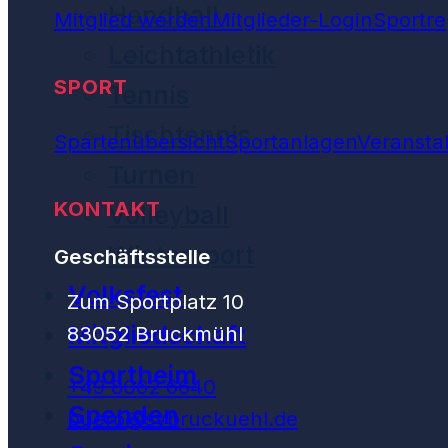
Handball
Mitglied werden
Mitglieder-Login
Sportre
Leichtathletik
SPORT
Tennis
Tischtennis
Spartenübersicht
Sportanlagen
Veransta
Turnen
KONTAKT
Volleyball
Wintersport
Geschäftsstelle
Volksfest
Zum Sportplatz 10
Mitgliedschaft
83052 Bruckmühl
Sportheim
+49 8062 6640
Spenden
buero@svbruckuehl.de