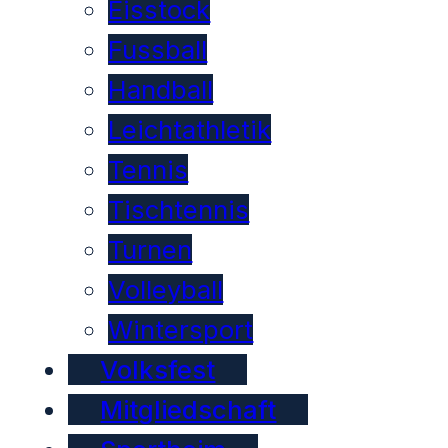
Eisstock
Fussball
Handball
Leichtathletik
Tennis
Tischtennis
Turnen
Volleyball
Wintersport
Volksfest
Mitgliedschaft