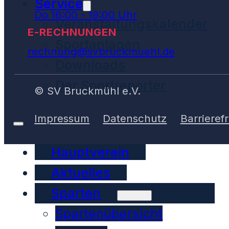
Service
Do 16:00 - 19:00 Uhr
Veranstaltungskalender
E-RECHNUNGEN
Sportanlagen
rechnung@svbruckmuehl.de
Downloads
Der Sportreporter
© SV Bruckmühl e.V.
Impressum
Datenschutz
Barrierefr
Hauptverein
Aktuelles
Sparten
Spartenübersicht