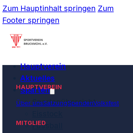
Zum Hauptinhalt springen
Zum
Footer springen
Hauptverein
Aktuelles
HAUPTVEREIN
Sparten
Spartenübersicht
Über uns
Satzung
Spenden
Volksfest
Eisstock
MITGLIED
Fussball