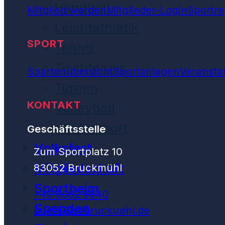
Handball
Mitglied werden
Mitglieder-Login
Sportre
Leichtathletik
SPORT
Tennis
Tischtennis
Spartenübersicht
Sportanlagen
Veransta
Turnen
KONTAKT
Volleyball
Wintersport
Geschäftsstelle
Volksfest
Zum Sportplatz 10
Mitgliedschaft
83052 Bruckmühl
Sportheim
+49 8062 6640
Spenden
buero@svbruckuehl.de