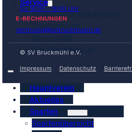
Service
Do 16:00 - 19:00 Uhr
Veranstaltungskalender
E-RECHNUNGEN
Sportanlagen
rechnung@svbruckmuehl.de
Downloads
Der Sportreporter
© SV Bruckmühl e.V.
Impressum
Datenschutz
Barrierefr
Hauptverein
Aktuelles
Sparten
Spartenübersicht