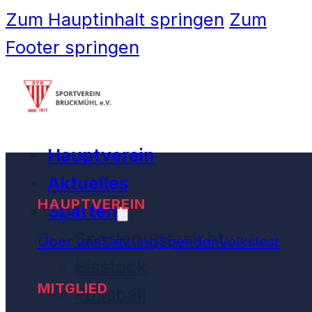
Zum Hauptinhalt springen
Zum
Footer springen
Hauptverein
Aktuelles
HAUPTVEREIN
Sparten
Spartenübersicht
Über uns
Satzung
Spenden
Volksfest
Eisstock
MITGLIED
Fussball