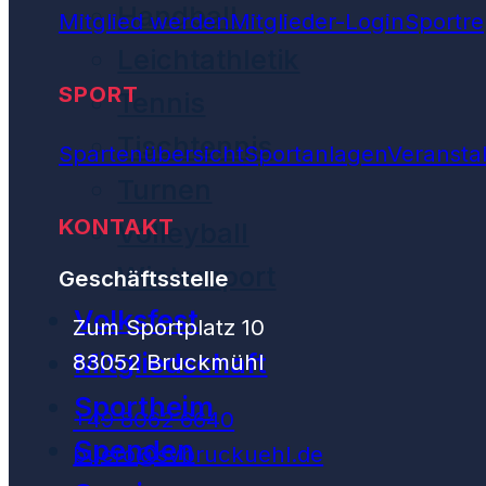
Handball
Mitglied werden
Mitglieder-Login
Sportre
Leichtathletik
SPORT
Tennis
Tischtennis
Spartenübersicht
Sportanlagen
Veransta
Turnen
KONTAKT
Volleyball
Wintersport
Geschäftsstelle
Volksfest
Zum Sportplatz 10
Mitgliedschaft
83052 Bruckmühl
Sportheim
+49 8062 6640
Spenden
buero@svbruckuehl.de