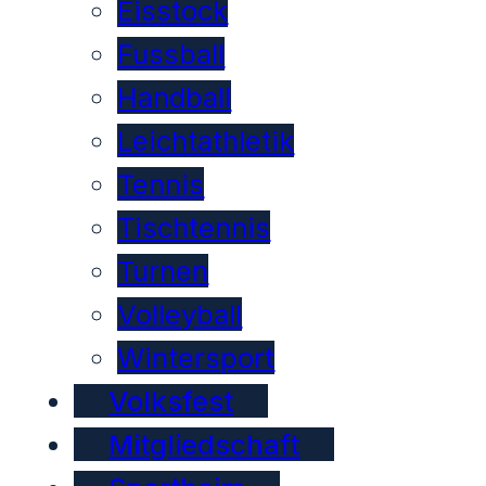
Eisstock
Fussball
Handball
Leichtathletik
Tennis
Tischtennis
Turnen
Volleyball
Wintersport
Volksfest
Mitgliedschaft