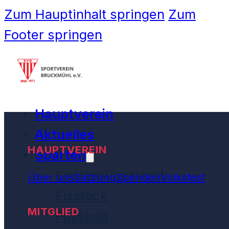
Zum Hauptinhalt springen
Zum
Footer springen
Hauptverein
Aktuelles
HAUPTVEREIN
Sparten
Spartenübersicht
Über uns
Satzung
Spenden
Volksfest
Eisstock
MITGLIED
Fussball