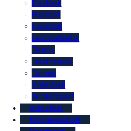
Eisstock
Fussball
Handball
Leichtathletik
Tennis
Tischtennis
Turnen
Volleyball
Wintersport
Volksfest
Mitgliedschaft