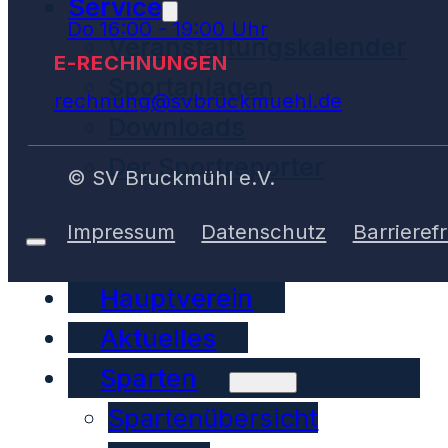
Service
Do 16:00 - 19:00 Uhr
Veranstaltungskalender
E-RECHNUNGEN
Sportanlagen
rechnung@svbruckmuehl.de
Downloads
Der Sportreporter
© SV Bruckmühl e.V.
Impressum
Datenschutz
Barrierefr
Hauptverein
Aktuelles
Sparten
Spartenübersicht