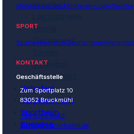
Handball
Mitglied werden
Mitglieder-Login
Sportre
Leichtathletik
SPORT
Tennis
Tischtennis
Spartenübersicht
Sportanlagen
Veransta
Turnen
KONTAKT
Volleyball
Wintersport
Geschäftsstelle
Volksfest
Zum Sportplatz 10
Mitgliedschaft
83052 Bruckmühl
Sportheim
+49 8062 6640
Spenden
buero@svbruckuehl.de