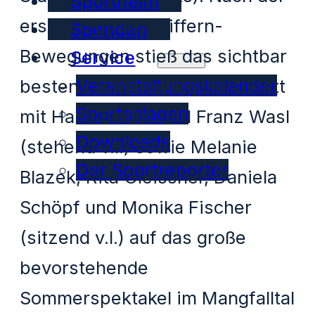
Sportheim
ersten digitalen Ziffern-
Spenden
Bewegungen stieß das sichtbar
Service
Veranstaltungskalender
bestens aufgelegte SVB-Oktett
Sportanlagen
mit Hans Binder und Franz Wasl
Downloads
(stehend v.l.) sowie Melanie
Der Sportreporter
Blazek, Rita Gleissner, Daniela
Schöpf und Monika Fischer
(sitzend v.l.) auf das große
bevorstehende
Sommerspektakel im Mangfalltal