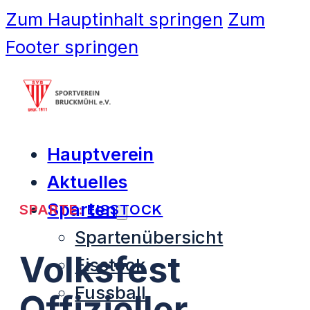
Zum Hauptinhalt springen
Zum
Footer springen
Hauptverein
Aktuelles
Sparten
SPARTE:
EISSTOCK
Spartenübersicht
Volksfest
Eisstock
Fussball
Offizieller