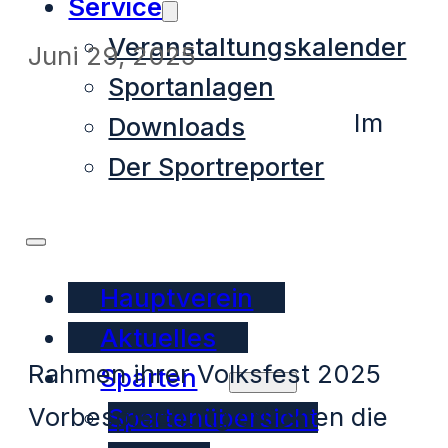
Service
Veranstaltungskalender
Juni 29, 2025
Sportanlagen
Im
Downloads
Der Sportreporter
Hauptverein
Aktuelles
Rahmen ihrer Volksfest 2025
Sparten
Vorbesprechung drückten die
Spartenübersicht