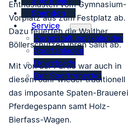
Sportheim
Enthusiasten vom Gymnasium-
Spenden
Vorplatz aus zum Festplatz ab.
Service
Dazu feuerten die Waither
Veranstaltungskalender
Böllerschützen ihren Salut ab.
Sportanlagen
Downloads
Mit von der Partie war auch in
Der Sportreporter
diesem Jahr wieder traditionell
das imposante Spaten-Brauerei
Pferdegespann samt Holz-
Bierfass-Wagen.