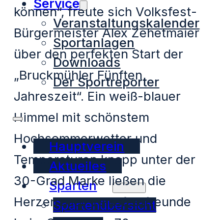
Service
können“, freute sich Volksfest-
Veranstaltungskalender
Bürgermeister Alex Zehetmaier
Sportanlagen
über den perfekten Start der
Downloads
„Bruckmühler Fünften
Der Sportreporter
Jahreszeit“. Ein weiß-blauer
Himmel mit schönstem
Hochsommerwetter und
Hauptverein
Temperaturen knapp unter der
Aktuelles
30-Grad Marke ließen die
Sparten
Herzen aller Volksfestfreunde
Spartenübersicht