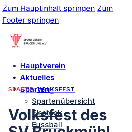
Zum Hauptinhalt springen
Zum
Footer springen
Hauptverein
Aktuelles
Sparten
SPARTE:
VOLKSFEST
Spartenübersicht
Volksfest des
Eisstock
Fussball
SV Bruckmühl