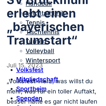
Handball
erlebt einen
Leichtathletik
Tennis
„bayerischen
Tischtennis
Traumstart“
Turnen
Volleyball
Wintersport
Juli 15, 2023
Volksfest
Mitgliedschaft
„Volksfest-Herz, was willst du
Sportheim
mehr, was für ein toller Auftakt,
Spenden
besser hätte es gar nicht laufen