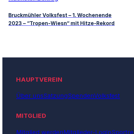
Bruckmühler Volksfest – 1. Wochenende
2023 – “Tropen-Wiesn“ mit Hitze-Rekord
HAUPTVEREIN
Über uns
Satzung
Spenden
Volksfest
MITGLIED
Mitglied werden
Mitglieder-Login
Sportre